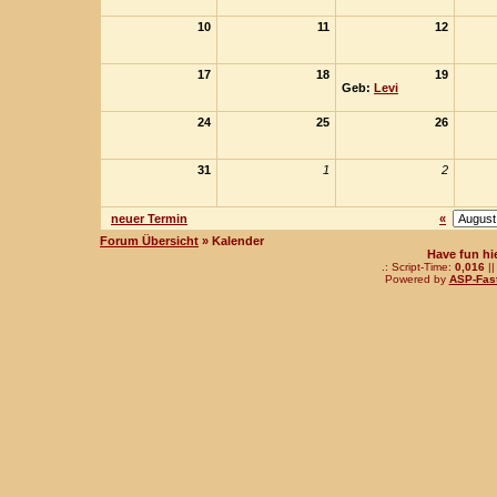
10
11
12
17
18
19
Geb:
Levi
24
25
26
31
1
2
neuer Termin
«
Forum Übersicht
» Kalender
Have fun hi
.: Script-Time:
0,016
||
Powered by
ASP-Fas