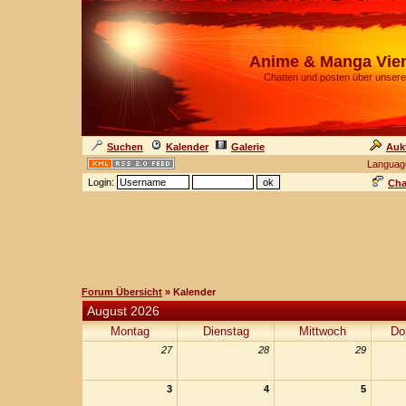
Anime & Manga Vie
Chatten und posten über unsere
Suchen
Kalender
Galerie
Auk
Languag
Login:
Cha
Forum Übersicht
» Kalender
August 2026
Montag
Dienstag
Mittwoch
Do
27
28
29
3
4
5