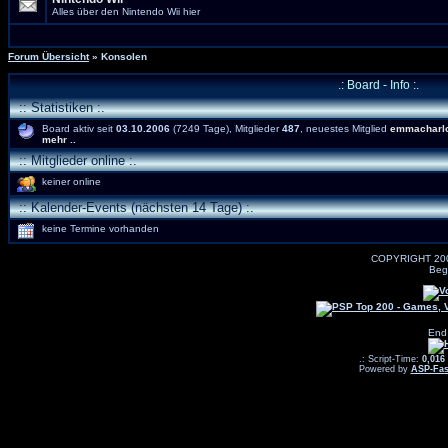
Alles über den Nintendo Wii hier
Forum Übersicht
» Konsolen
.: Board - Info :.
:: Statistiken :.
Board aktiv seit
03.10.2006
(7249 Tage), Mitglieder
487
, neuestes Mitglied
emmacharlo
mehr ..
:: Mitglieder online :.
keiner online
:: Kalender-Events (nächsten 14 Tage) :.
keine Termine vorhanden
COPYRIGHT 20
Beg
End
.: Script-Time:
0,016
Powered by
ASP-Fas