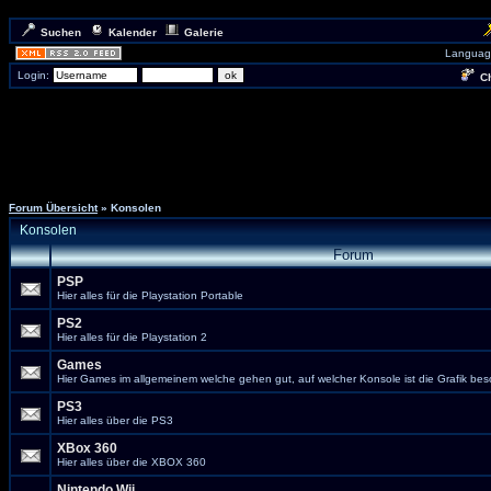
Suchen
Kalender
Galerie
Languag
Login:
Ch
Forum Übersicht
» Konsolen
Konsolen
Forum
PSP
Hier alles für die Playstation Portable
PS2
Hier alles für die Playstation 2
Games
Hier Games im allgemeinem welche gehen gut, auf welcher Konsole ist die Grafik bes
PS3
Hier alles über die PS3
XBox 360
Hier alles über die XBOX 360
Nintendo Wii