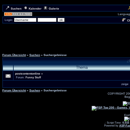
Suchen
Kalender
Galerie
Languag
Login:
Ch
Forum Übersicht
»
Suchen
» Suchergebnisse
.:
Thema
postcontentonline
»
Forum:
Funny Stuff
zeig
Forum Übersicht
»
Suchen
» Suchergebnisse
COPYRIGHT 20
Beg
End
.: Script-Time:
0,016
Powered by
ASP-Fas