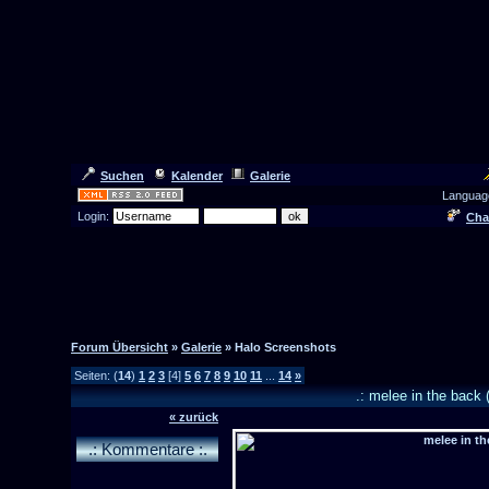
Suchen
Kalender
Galerie
Languag
Login:
Cha
Forum Übersicht
»
Galerie
» Halo Screenshots
Seiten: (
14
)
1
2
3
[4]
5
6
7
8
9
10
11
...
14
»
.: melee in the back 
« zurück
.: Kommentare :.