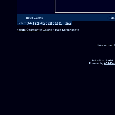
neue Galerie
::
Tell
Seiten: (
14
)
1
2
3
[4]
5
6
7
8
9
10
11
...
14
»
Forum Übersicht
»
Galerie
» Halo Screenshots
Striecker and 
.: Script-Time:
0,016
|
Powered by
ASP-Fas