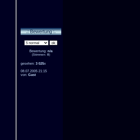
.: Bewertung :.
Bewertung:
n/a
(Stimmen:
0
)
gesehen:
3 025
x
08.07.2005 21:15
von:
Gast