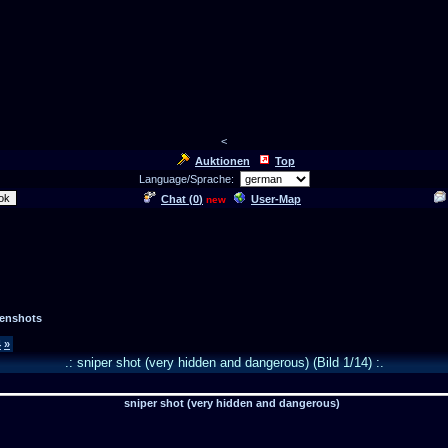
<
Auktionen
Top
Language/Sprache:
Chat (
0
)
User-Map
new
eenshots
4
»
.: sniper shot (very hidden and dangerous) (Bild 1/14) :.