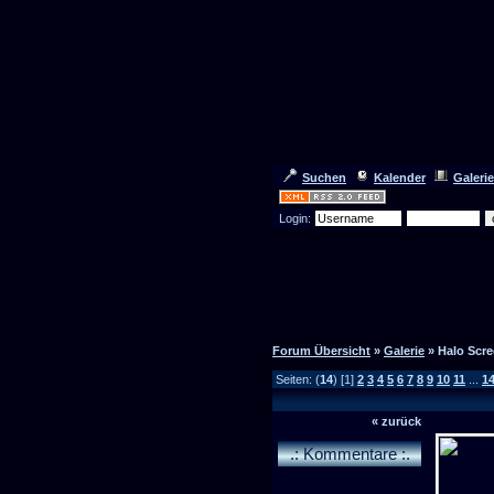
Suchen
Kalender
Galerie
Login:
Forum Übersicht
»
Galerie
» Halo Scr
Seiten: (
14
) [1]
2
3
4
5
6
7
8
9
10
11
...
1
« zurück
.: Kommentare :.