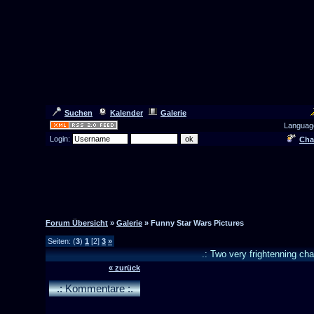
Suchen
Kalender
Galerie
Languag
Login:
Cha
Forum Übersicht
»
Galerie
» Funny Star Wars Pictures
Seiten: (
3
)
1
[2]
3
»
.: Two very frightenning cha
« zurück
.: Kommentare :.