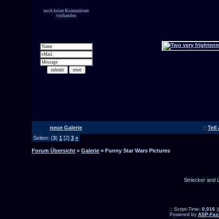
neue Galerie
::
Tell
Seiten: (
3
)
1
[2]
3
»
Forum Übersicht
»
Galerie
» Funny Star Wars Pictures
Striecker and 
.: Script-Time:
0,016
|
Powered by
ASP-Fas