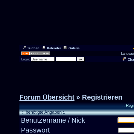
Suchen
Kalender
Galerie
Languag
Login:
Cha
Forum Übersicht
» Registrieren
.: Reg
:: benötigte Angaben :.
Benutzername / Nick
Passwort