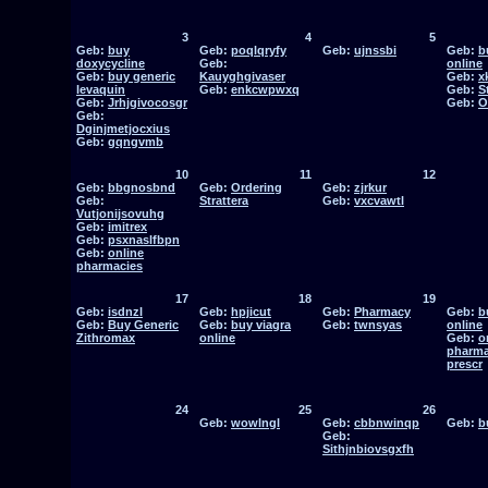
3
4
5
Geb:
buy
Geb:
poqlqryfy
Geb:
ujnssbi
Geb:
b
doxycycline
Geb:
online
Geb:
buy generic
Kauyghgivaser
Geb:
x
levaquin
Geb:
enkcwpwxq
Geb:
S
Geb:
Jrhjgivocosgr
Geb:
O
Geb:
Dginjmetjocxius
Geb:
gqngvmb
10
11
12
Geb:
bbgnosbnd
Geb:
Ordering
Geb:
zjrkur
Geb:
Strattera
Geb:
vxcvawtl
Vutjonijsovuhg
Geb:
imitrex
Geb:
psxnaslfbpn
Geb:
online
pharmacies
17
18
19
Geb:
isdnzl
Geb:
hpjicut
Geb:
Pharmacy
Geb:
b
Geb:
Buy Generic
Geb:
buy viagra
Geb:
twnsyas
online
Zithromax
online
Geb:
o
pharma
prescr
24
25
26
Geb:
wowlngl
Geb:
cbbnwinqp
Geb:
b
Geb:
Sithjnbiovsgxfh