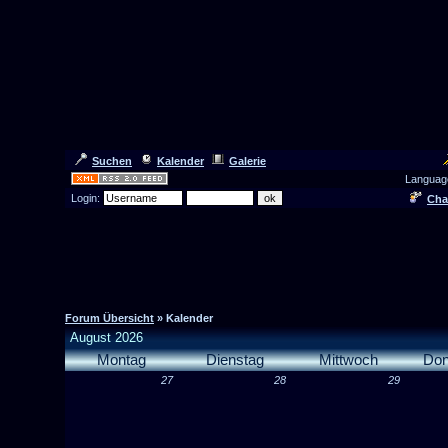
Suchen
Kalender
Galerie
Languag
Login:
Cha
Forum Übersicht
» Kalender
August 2026
Montag
Dienstag
Mittwoch
Don
27
28
29