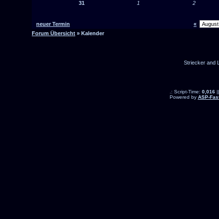
31
1
2
neuer Termin
«
Forum Übersicht
» Kalender
Striecker and 
.: Script-Time:
0,016
|
Powered by
ASP-Fas