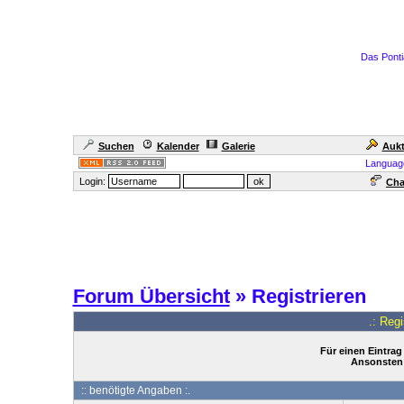
Das Ponti
Suchen
Kalender
Galerie
Aukt
Languag
Login:
Cha
Forum Übersicht
» Registrieren
.: Reg
Für einen Eintrag
Ansonsten 
:: benötigte Angaben :.