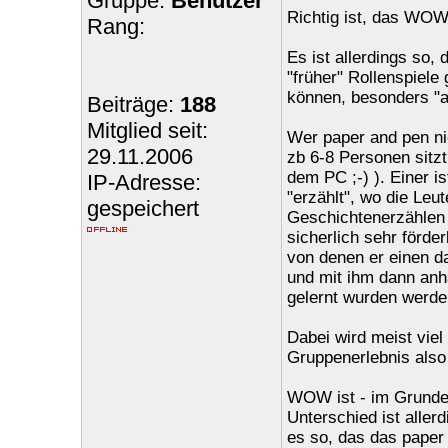
Gruppe:
Benutzer
Richtig ist, das WOW 
Rang:
Es ist allerdings so, 
"früher" Rollenspiele
können, besonders "a
Beiträge:
188
Mitglied seit:
Wer paper and pen ni
29.11.2006
zb 6-8 Personen sitz
dem PC ;-) ). Einer i
IP-Adresse:
"erzählt", wo die Leut
gespeichert
Geschichtenerzählen 
sicherlich sehr förde
von denen er einen dan
und mit ihm dann anha
gelernt wurden werden
Dabei wird meist viel
Gruppenerlebnis also
WOW ist - im Grunde 
Unterschied ist aller
es so, das das paper a