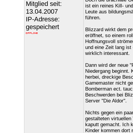
Mitglied seit:
ist ein reines Kill- u
13.04.2007
Leute aus bildungsmäß
führen.
IP-Adresse:
gespeichert
Blizzard wirkt dem p
eröffnet, so einem r
Hoffnungsvoll strömen
und eine Zeit lang i
wirklich interessant.
Dann wird der neue "
Niedergang beginnt. 
herbei, dreckige Bes
Gamemaster nicht geah
Bomberman ect. tauch
Beschwerden bei Blizz
Server "Die Aldor".
Nichts gegen ein paa
gestalteten virtuelle
kaputt gemacht. Ich k
Kinder kommen dort 