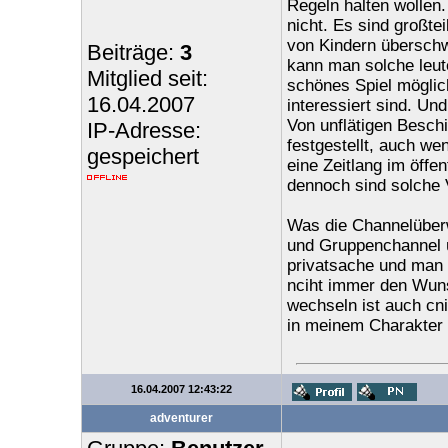
Regeln halten wollen.
nicht. Es sind großte
von Kindern überschw
Beiträge:
3
kann man solche leute 
Mitglied seit:
schönes Spiel möglich
16.04.2007
interessiert sind. Und
Von unflätigen Besch
IP-Adresse:
festgestellt, auch we
gespeichert
eine Zeitlang im öffen
dennoch sind solche 
Was die Channelüber
und Gruppenchannel 
privatsache und man s
nciht immer den Wuns
wechseln ist auch cni
in meinem Charakter in
16.04.2007 12:43:22
adventurer