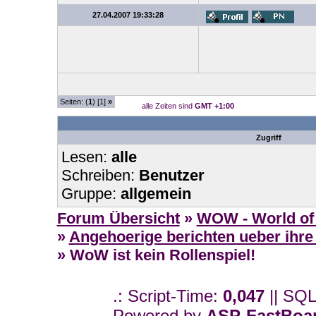
27.04.2007 19:33:28
Seiten: (
1
) [1]
»
alle Zeiten sind
GMT +1:00
Zugriff
Lesen:
alle
Schreiben:
Benutzer
Gruppe:
allgemein
Forum Übersicht
»
WOW - World of 
»
Angehoerige berichten ueber ihre
» WoW ist kein Rollenspiel!
.: Script-Time:
0,047
|| SQL
Powered by
ASP-FastBoa