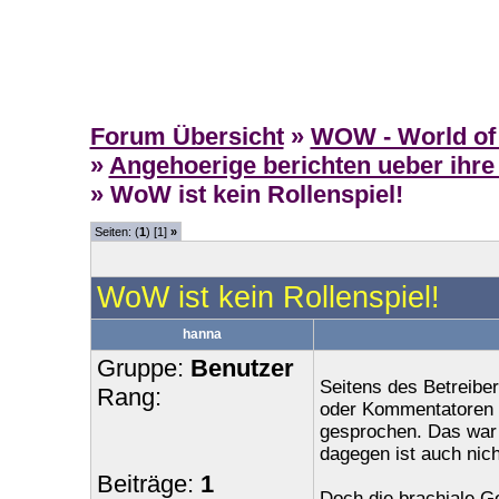
Forum Übersicht
»
WOW - World of 
»
Angehoerige berichten ueber ihre
» WoW ist kein Rollenspiel!
Seiten: (
1
) [1]
»
WoW ist kein Rollenspiel!
hanna
Gruppe:
Benutzer
Seitens des Betreiber
Rang:
oder Kommentatoren w
gesprochen. Das war 
dagegen ist auch nic
Beiträge:
1
Doch die brachiale G