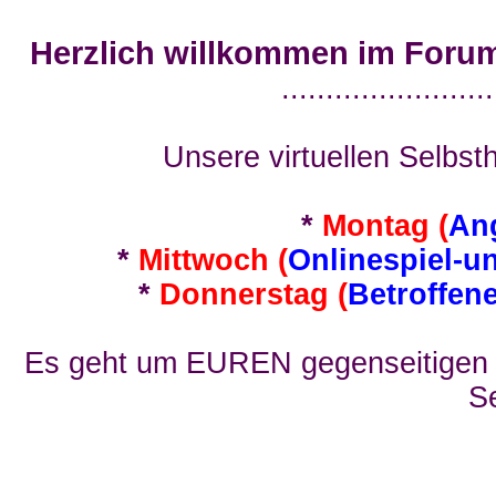
Herzlich willkommen im Foru
........................
Unsere virtuellen Selbsth
*
Montag (
An
*
Mittwoch (
Onlinespiel-u
*
Donnerstag (
Betroffen
Es geht um EUREN gegenseitigen E
Se