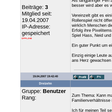
Als langjähriger Pen
besser wird aber es w
Beiträge:
3
Mitglied seit:
Vereinzelt gibt es ei
19.04.2007
Rollenspiel nicht öffe
wirklich Menschen die
IP-Adresse:
Erfolg ihre Pixelitems
gespeichert
Spiel Hass, Neid und 
Ein guter Punkt um ei
Einzig einige Leute a
ans Herz gewachsen 
19.04.2007 19:42:40
Dreizehn
Gruppe:
Benutzer
Zum Thema: Kann man
Rang:
Familienverhältnisse 
Ich für meinen Teil s