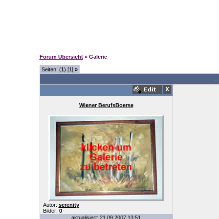
Forum Übersicht
» Galerie
Seiten: (
1
) [1]
»
.
Wiener BerufsBoerse
Autor:
serenity
Bilder:
0
aktualisiert: 21.09.2007 13:51