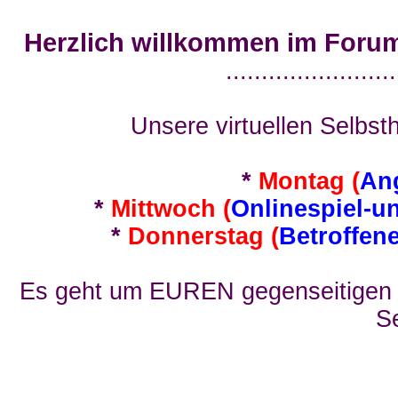
Herzlich willkommen im Foru
........................
Unsere virtuellen Selbsth
*
Montag (
An
*
Mittwoch (
Onlinespiel-u
*
Donnerstag (
Betroffen
Es geht um EUREN gegenseitigen E
Se