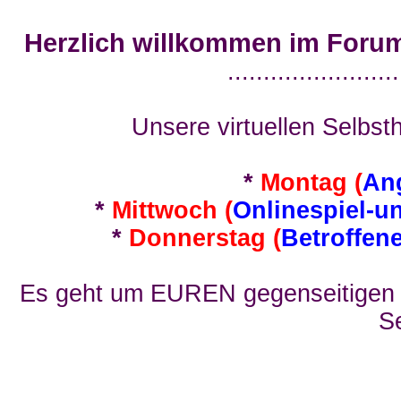
Herzlich willkommen im Foru
........................
Unsere virtuellen Selbsth
*
Montag (
An
*
Mittwoch (
Onlinespiel-u
*
Donnerstag (
Betroffen
Es geht um EUREN gegenseitigen E
Se