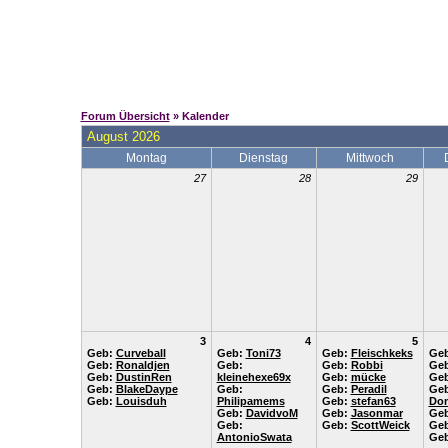
Forum Übersicht
» Kalender
August 2026
Montag
Dienstag
Mittwoch
27
28
29
3
4
5
Geb:
Curveball
Geb:
Toni73
Geb:
Fleischkeks
Ge
Geb:
Ronaldjen
Geb:
Geb:
Robbi
Ge
Geb:
DustinRen
kleinehexe69x
Geb:
mücke
Ge
Geb:
BlakeDaype
Geb:
Geb:
Peradil
Geb
Geb:
Louisduh
Philipamems
Geb:
stefan63
Don
Geb:
DavidvoM
Geb:
Jasonmar
Ge
Geb:
Geb:
ScottWeick
Ge
AntonioSwata
Ge