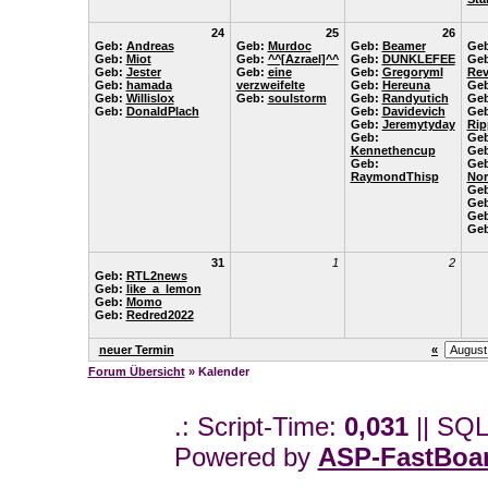
24
25
26
Geb:
Andreas
Geb:
Murdoc
Geb:
Beamer
Ge
Geb:
Miot
Geb:
^^[Azrael]^^
Geb:
DUNKLEFEE
Geb
Geb:
Jester
Geb:
eine
Geb:
Gregoryml
Rev
Geb:
hamada
verzweifelte
Geb:
Hereuna
Ge
Geb:
Willislox
Geb:
soulstorm
Geb:
Randyutich
Ge
Geb:
DonaldPlach
Geb:
Davidevich
Geb
Geb:
Jeremytyday
Rip
Geb:
Ge
Kennethencup
Ge
Geb:
Geb
RaymondThisp
No
Ge
Ge
Ge
Ge
31
1
2
Geb:
RTL2news
Geb:
like_a_lemon
Geb:
Momo
Geb:
Redred2022
neuer Termin
«
Forum Übersicht
» Kalender
.: Script-Time:
0,031
|| SQL
Powered by
ASP-FastBoa