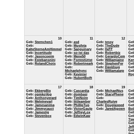
10
11
12
Geb:
Sternchen1
Geb:
asd
Geb:
tessy
Ge
Geb:
Geb:
Musilvia
Geb:
TheDude
Ge
KalteSterneAmHimmel
Geb:
Sanguinary
Geb:
0xFF
Ge
Geb:
Incertitude
Geb:
so-ist das
Geb:
Robertbiz
Ge
Geb:
Jasoncoerm
Geb:
Mene50
Geb:
GerardoCem
Geb
Geb:
Estebansnini
Geb:
ForrestUrist
Geb:
Williamjaine
Ken
Geb:
RolandChots
Geb:
Robertneark
Geb:
StephenFer
Ge
Geb:
Geb:
Davidsug
Ge
Michaelphync
Geb:
Williamalarp
Geb
Geb:
Kevinter
Rog
Geb:
HubertBoift
17
18
19
Geb:
EkbergBix
Geb:
Cascardia
Geb:
MichaelNus
Ge
Geb:
opmkoVop
Geb:
dombasi
Geb:
StacyPhene
Ge
Geb:
Anthonyerard
Geb:
TimNoire
Geb:
Ge
Geb:
Melvinevarl
Geb:
littleamber
CharlesRuive
Ge
Geb:
Jamesanima
Geb:
PhillipTup
Geb:
Douglasped
Geb
Geb:
Jimmycauct
Geb:
VictorGaulp
Geb:
JaredAgown
Bo
Geb:
Jamestig
Geb:
JeffreyLox
Ge
Geb:
Stevenbox
Geb:
EdwinKaw
Geb
Tim
Geb
Jef
Geb
Sta