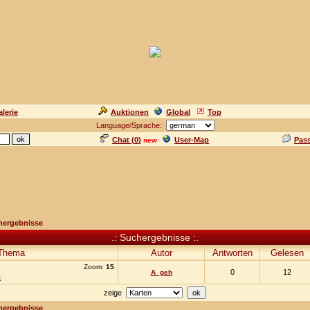
lerie
Auktionen
Global
Top
Language/Sprache:
Chat (
0
)
User-Map
Pas
new
hergebnisse
.: Suchergebnisse :.
Thema
Autor
Antworten
Gelesen
Zoom:
15
0
12
A_geh
m
zeige
hergebnisse