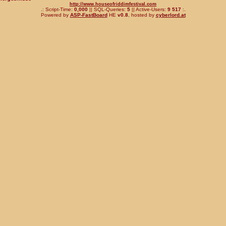
http://www.houseofriddimfestival.com
.: Script-Time:
0,000
|| SQL-Queries:
5
|| Active-Users:
9 517
:.
Powered by
ASP-FastBoard
HE
v0.8
, hosted by
cyberlord.at