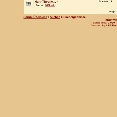
Hartl-Theorie....
»
Stimmen:
6
Forum:
OffTopic
zeige
Forum Übersicht
»
Suchen
» Suchergebnisse
http://ww
.: Script-Time:
0,020
|
Powered by
ASP-Fas