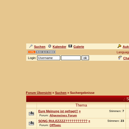
Suchen
Kalender
Galerie
Auk
Languag
Login:
Cha
Forum Übersicht
»
Suchen
» Suchergebnisse
.: 
Thema
Eure Meinung ist gefragt!!
»
Stimmen:
7
Forum:
Allgemeines Forum
SONG RULEZZZZ???????????
»
Stimmen:
23
Forum:
OffTopic