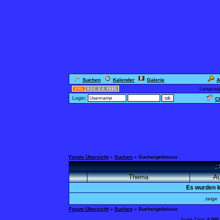
Suchen
Kalender
Galerie
A
Languag
Login:
Ch
Forum Übersicht
»
Suchen
» Suchergebnisse
.:
Thema
Au
Es wurden k
zeig
Forum Übersicht
»
Suchen
» Suchergebnisse
.: Script-Time:
0,000