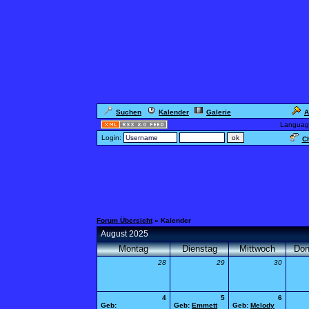
Suchen
Kalender
Galerie
A
Languag
Login:
Ch
Forum Übersicht
» Kalender
August 2025
Montag
Dienstag
Mittwoch
Don
28
29
30
4
5
6
Geb:
Geb:
Emmett
Geb:
Melody