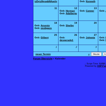
izDyizNyoqbNAoeln
Geb:
Kenneth
11
12
13
Geb:
Herman
Geb:
Conner
Geb:
Geb:
Adalberto
18
19
20
Geb:
Arsenio
Geb:
Shelby
Geb:
osobgazx
25
26
27
Geb:
Gilbert
Geb:
Geb:
Johnnie
Geb:
desperado1
Geb:
1
2
3
neuer Termin
«
Forum Übersicht
» Kalender
.: Script-Time:
0,016
|
Powered by
ASP-Fas