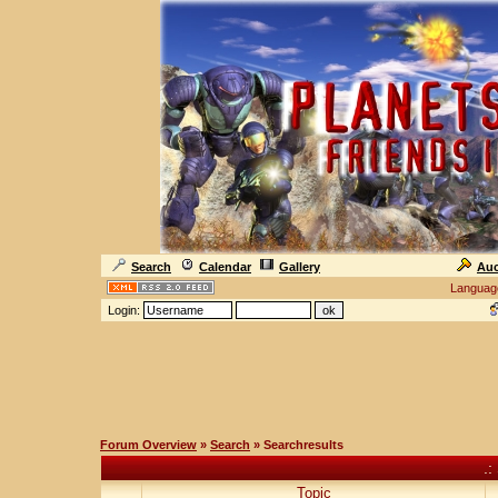
Search
Calendar
Gallery
Auc
Languag
Login:
Forum Overview
»
Search
» Searchresults
.:
Topic