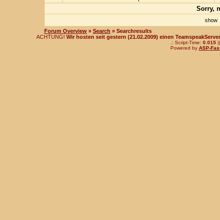
Sorry, 
sho
Forum Overview
»
Search
» Searchresults
ACHTUNG!
Wir hosten seit gestern (21.02.2009) einen TeamspeakServer!
.: Script-Time:
0.015
|
Powered by
ASP-Fas