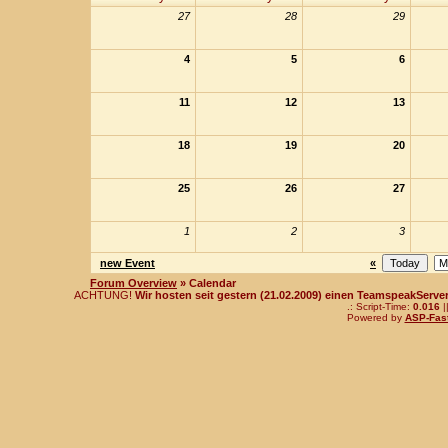
27
28
29
4
5
6
11
12
13
18
19
20
25
26
27
1
2
3
new Event
«
Forum Overview
» Calendar
ACHTUNG!
Wir hosten seit gestern (21.02.2009) einen TeamspeakServer!
.: Script-Time:
0.016
|
Powered by
ASP-Fas