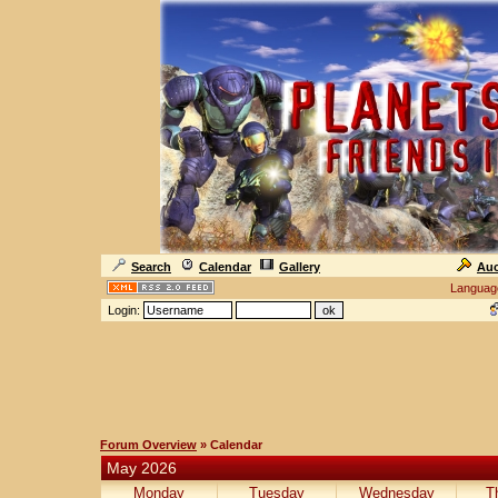
Search
Calendar
Gallery
Auc
Languag
Login:
Forum Overview
» Calendar
May 2026
Monday
Tuesday
Wednesday
T