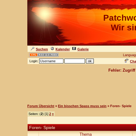
Patchwo
Wir s
Suchen
Kalender
Galerie
Languag
Login:
Cha
Fehler: Zugrif
Forum Übersicht
»
Ein bisschen Spass muss sein
» Foren- Spiele
Seiten: (
2
) [1]
2
»
Foren- Spiele
Thema