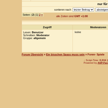
nur für
sortieren nach
Seiten: (
2
) [1]
2
»
alle Zeiten sind
GMT +1:00
Zugriff
Moderatoren
keine
Lesen:
Benutzer
Schreiben:
Moderator
Gruppe:
allgemein
Forum Übersicht
»
Ein bisschen Spass muss sein
» Foren- Spiele
.: Script-Time:
0,016
|
Powered by
ASP-Fas