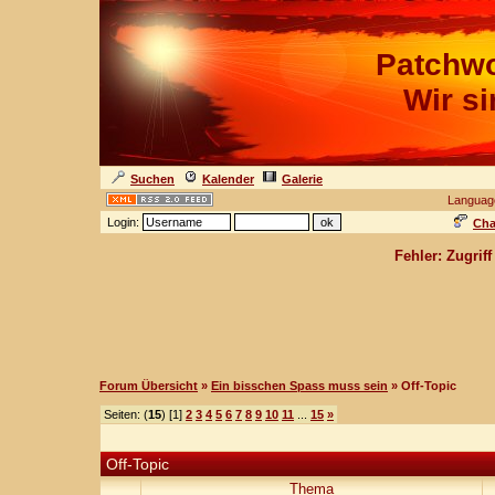
Patchwo
Wir s
Suchen
Kalender
Galerie
Languag
Login:
Cha
Fehler: Zugrif
Forum Übersicht
»
Ein bisschen Spass muss sein
» Off-Topic
Seiten: (
15
) [1]
2
3
4
5
6
7
8
9
10
11
...
15
»
Off-Topic
Thema