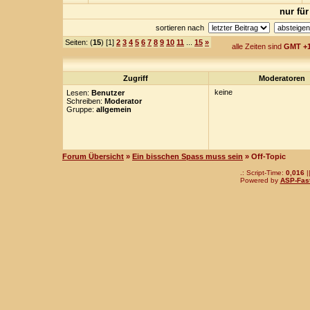
nur für
sortieren nach
Seiten: (
15
) [1]
2
3
4
5
6
7
8
9
10
11
...
15
»
alle Zeiten sind
GMT +1
Zugriff
Moderatoren
keine
Lesen:
Benutzer
Schreiben:
Moderator
Gruppe:
allgemein
Forum Übersicht
»
Ein bisschen Spass muss sein
» Off-Topic
.: Script-Time:
0,016
|
Powered by
ASP-Fas