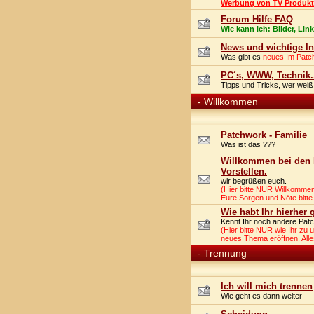
Werbung von TV Produktio
Forum Hilfe FAQ
Wie kann ich: Bilder, Lin
News und wichtige In
Was gibt es
neues Im Pat
PC´s, WWW, Technik.
Tipps und Tricks, wer weiß
-
Willkommen
Patchwork - Familie
Was ist das ???
Willkommen bei den P
Vorstellen.
wir begrüßen euch.
(Hier bitte NUR Willkomme
Eure Sorgen und Nöte bitte
Wie habt Ihr hierher
Kennt Ihr noch andere Patch
(Hier bitte NUR wie Ihr zu
neues Thema eröffnen. Alle
-
Trennung
Ich will mich trennen
Wie geht es dann weiter