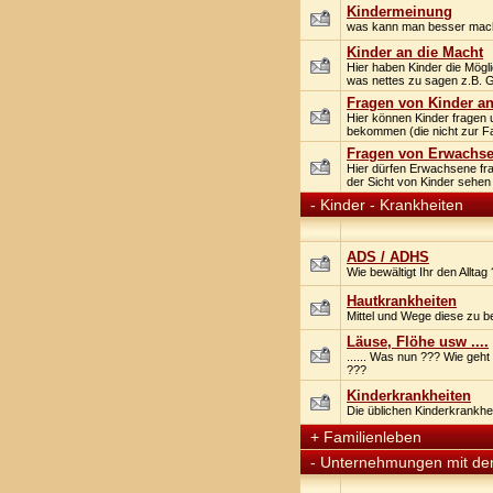
Kindermeinung
was kann man besser mac
Kinder an die Macht
Hier haben Kinder die Mögli
was nettes zu sagen z.B. G
Fragen von Kinder a
Hier können Kinder fragen
bekommen (die nicht zur Fa
Fragen von Erwachse
Hier dürfen Erwachsene fr
der Sicht von Kinder sehen
-
Kinder - Krankheiten
ADS / ADHS
Wie bewältigt Ihr den Alltag
Hautkrankheiten
Mittel und Wege diese zu 
Läuse, Flöhe usw ....
...... Was nun ??? Wie geh
???
Kinderkrankheiten
Die üblichen Kinderkrankheit
+
Familienleben
-
Unternehmungen mit de