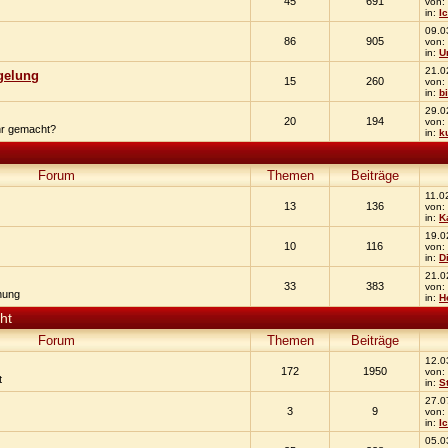
45
691
von:
in:
I
09.0
86
905
von:
in:
U
21.0
egelung
15
260
von:
in:
b
29.0
20
194
von:
hr gemacht?
in:
k
Forum
Themen
Beiträge
11.0
13
136
von:
in:
K
19.0
10
116
von:
in:
D
21.0
33
383
von:
hung
in:
H
ht
Forum
Themen
Beiträge
12.0
172
1950
von:
t
in:
S
27.0
3
9
von:
in:
I
05.0