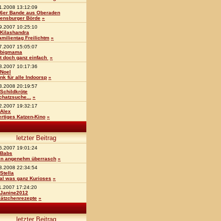
1.2008 13:12:09
6er Bande aus Oberaden
lensburger Börde
»
9.2007 10:25:10
Kilashandra
amilientag Freilichtm
»
7.2007 15:05:07
bigmama
st doch ganz einfach
»
8.2007 10:17:36
Noel
ink für alle Indoorsp
»
3.2008 20:19:57
Schildkröte
chatzsuche...
»
2.2007 19:32:17
Alex
ertiges Katzen-Kino
»
letzter Beitrag
6.2007 19:01:24
Babs
in angenehm überrasch
»
3.2008 22:34:54
Stella
al was ganz Kurioses
»
1.2007 17:24:20
Janine2012
lätzchenrezepte
»
letzter Beitrag