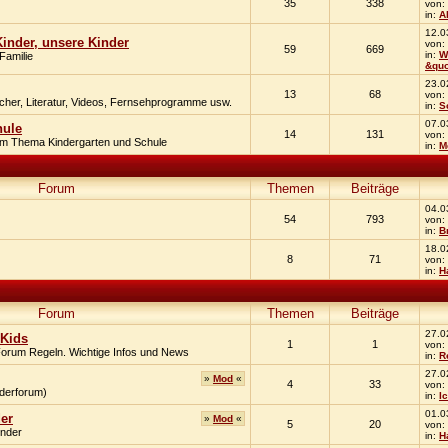
35
338
von:
in:
A
12.0
Kinder, unsere Kinder
von:
59
669
in:
W
Familie
&qu
23.0
13
68
von:
er, Literatur, Videos, Fernsehprogramme usw.
in:
S
07.0
hule
14
131
von:
um Thema Kindergarten und Schule
in:
M
Forum
Themen
Beiträge
04.0
54
793
von:
in:
B
18.0
8
71
von:
in:
H
Forum
Themen
Beiträge
27.0
 Kids
1
1
von:
 Forum Regeln. Wichtige Infos und News
in:
R
27.0
»
Mod
«
4
33
von:
nderforum)
in:
I
01.0
der
»
Mod
«
5
20
von:
inder
in:
H