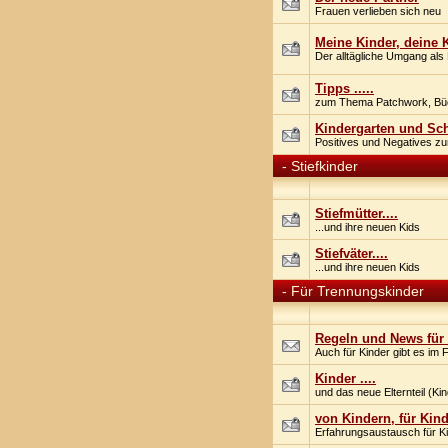
Frauen verlieben sich neu
Meine Kinder, deine 
Der alltägliche Umgang als 
Tipps .....
zum Thema Patchwork, Büch
Kindergarten und Sc
Positives und Negatives z
-
Stiefkinder
Stiefmütter....
...und ihre neuen Kids
Stiefväter....
...und ihre neuen Kids
-
Für Trennungskinder
Regeln und News für
Auch für Kinder gibt es im
Kinder ....
und das neue Elternteil (Ki
von Kindern, für Kin
Erfahrungsaustausch für K