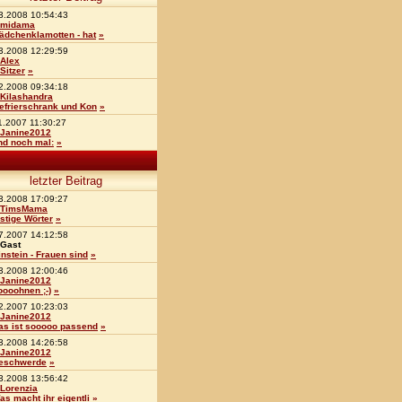
3.2008 10:54:43
midama
ädchenklamotten - hat
»
3.2008 12:29:59
Alex
 Sitzer
»
2.2008 09:34:18
Kilashandra
efrierschrank und Kon
»
1.2007 11:30:27
Janine2012
nd noch mal:
»
letzter Beitrag
3.2008 17:09:27
TimsMama
ustige Wörter
»
7.2007 14:12:58
Gast
instein - Frauen sind
»
3.2008 12:00:46
Janine2012
oooohnen ;-)
»
2.2007 10:23:03
Janine2012
as ist sooooo passend
»
3.2008 14:26:58
Janine2012
eschwerde
»
3.2008 13:56:42
Lorenzia
as macht ihr eigentli
»