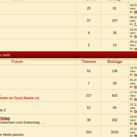
04.0
25
81
von:
in:
M
09.0
37
197
von:
in:
7
13.0
9
30
von:
in:
G
29.1
2
14
von:
in:
u
 sein
Forum
Themen
Beiträge
12.0
52
138
von:
in:
l
01.0
7
28
von:
in:
E
17.0
.
227
625
von:
Kinder on Tour) Danke :o)
in:
b
12.1
52
95
von:
is Z
in:
D
15.0
tstag
30
262
von:
hworkern zum Geburstag .....
in:
B
12.0
320
2533
von:
o hinein passen.
in:
W