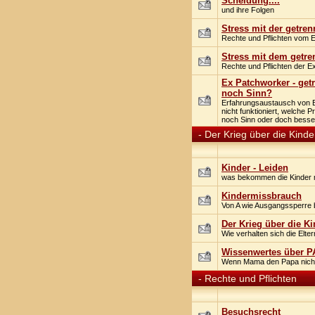
Scheidung....
und ihre Folgen
Stress mit der getre
Rechte und Pflichten vom 
Stress mit dem getr
Rechte und Pflichten der E
Ex Patchworker - get
noch Sinn?
Erfahrungsaustausch von 
nicht funktioniert, welche
noch Sinn oder doch bess
-
Der Krieg über die Kinde
Kinder - Leiden
was bekommen die Kinder 
Kindermissbrauch
Von A wie Ausgangssperre 
Der Krieg über die Ki
Wie verhalten sich die Elter
Wissenwertes über PA
Wenn Mama den Papa nicht m
-
Rechte und Pflichten
Besuchsrecht