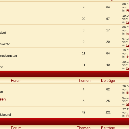
09.0
9
64
von:
in:
F
19.0
20
67
von:
in:
F
06.0
3
17
von:
gabe)
in:
I
07.0
9
20
von:
swert?
in:
L
10.0
11
64
von:
ergeburtstag
in:
S
20.0
11
40
von:
nde
in:
F
Forum
Themen
Beiträge
29.0
4
62
von:
en
in:
B
01.0
ren
8
25
von:
in:
M
27.1
42
121
von:
ldbeutel
in:
P
Forum
Themen
Beiträge