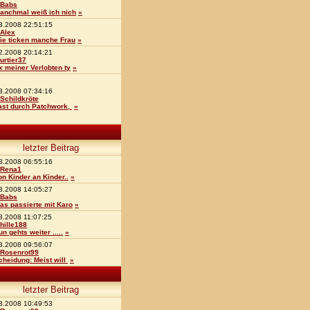
Babs
anchmal weiß ich nich
»
3.2008 22:51:15
Alex
ie ticken manche Frau
»
2.2008 20:14:21
urtier37
x meiner Verlobten ty
»
3.2008 07:34:16
Schildkröte
ast durch Patchwork,
»
letzter Beitrag
3.2008 06:55:16
Rena1
on Kinder an Kinder..
»
3.2008 14:05:27
Babs
as passierte mit Karo
»
3.2008 11:07:25
hille188
un gehts weiter .....
»
3.2008 09:56:07
Rosenrot99
cheidung: Meist will
»
letzter Beitrag
3.2008 10:49:53