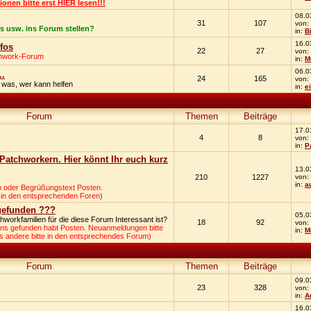
nen bitte erst HIER lesen!!!
08.0
31
107
von:
ks usw. ins Forum stellen?
in:
B
16.0
fos
22
27
von:
chwork-Forum
in:
M
06.0
..
24
165
von:
 was, wer kann helfen
in:
e
Forum
Themen
Beiträge
17.0
4
8
von:
in:
P
atchworkern. Hier könnt Ihr euch kurz
13.0
210
1227
von:
in:
a
n oder Begrüßungstext Posten.
 in den entsprechenden Foren)
 gefunden ???
05.0
workfamilien für die diese Forum Interessant ist?
18
92
von:
 uns gefunden habt Posten. Neuanmeldungen bitte
in:
M
s andere bitte in den entsprechendes Forum)
Forum
Themen
Beiträge
09.0
23
328
von:
in:
A
16.0