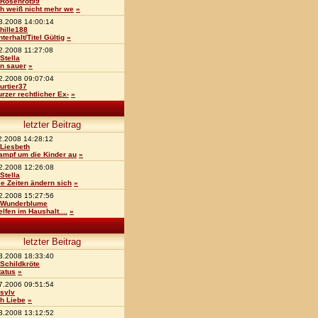
Rosenrot99
ch weiß nicht mehr we
»
3.2008 14:00:14
hille188
nterhalt/Titel Gültig
»
2.2008 11:27:08
Stella
in sauer
»
2.2008 09:07:04
urtier37
urzer rechtlicher Ex-
»
letzter Beitrag
2.2008 14:28:12
Liesbeth
ampf um die Kinder au
»
2.2008 12:26:08
Stella
ie Zeiten ändern sich
»
2.2008 15:27:56
Wunderblume
elfen im Haushalt....
»
letzter Beitrag
3.2008 18:33:40
Schildkröte
tatus
»
7.2006 09:51:54
sylv
ch Liebe
»
3.2008 13:12:52