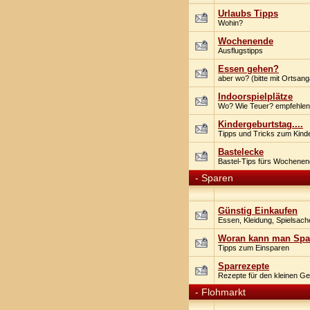
Urlaubs Tipps
Wohin?
Wochenende
Ausflugstipps
Essen gehen?
aber wo? (bitte mit Ortsan
Indoorspielplätze
Wo? Wie Teuer? empfehlen
Kindergeburtstag....
Tipps und Tricks zum Kind
Bastelecke
Bastel-Tips fürs Wochene
-
Sparen
Günstig Einkaufen
Essen, Kleidung, Spielsach
Woran kann man Spa
Tipps zum Einsparen
Sparrezepte
Rezepte für den kleinen Ge
-
Flohmarkt