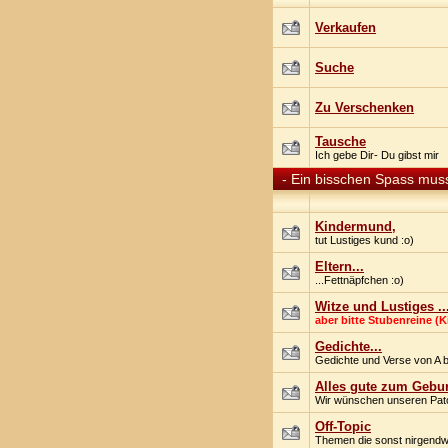
Verkaufen
Suche
Zu Verschenken
Tausche
Ich gebe Dir- Du gibst mir
-
Ein bisschen Spass muss
Kindermund,
tut Lustiges kund :o)
Eltern...
...Fettnäpfchen :o)
Witze und Lustiges ..
aber bitte Stubenreine (
Gedichte...
Gedichte und Verse von A b
Alles gute zum Gebur
Wir wünschen unseren Patc
Off-Topic
Themen die sonst nirgendw