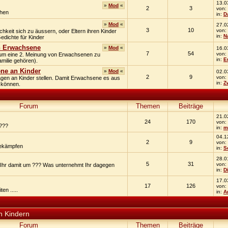
13.0
»
Mod
«
2
3
von:
hen
in:
D
»
Mod
«
27.0
3
10
von:
chkeit sich zu äussern, oder Eltern ihren Kinder
in:
N
edichte für Kinder
n Erwachsene
»
Mod
«
16.0
7
54
von:
 um eine 2. Meinung von Erwachsenen zu
in:
E
milie gehören).
ne an Kinder
»
Mod
«
02.0
2
9
von:
agen an Kinder stellen. Damit Erwachsene es aus
in:
Z
 können.
Forum
Themen
Beiträge
21.0
24
170
von:
 ???
in:
m
04.1
2
9
von:
bekämpfen
in:
S
28.0
5
31
von:
t Ihr damit um ??? Was unternehmt Ihr dagegen
in:
D
17.0
17
126
von:
en .....
in:
A
n Kindern
Forum
Themen
Beiträge