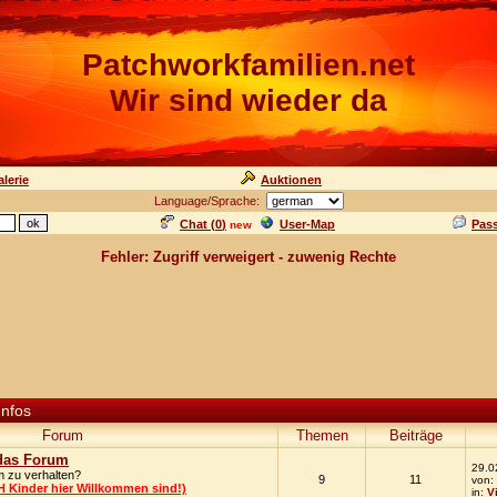
Patchworkfamilien.net
Wir sind wieder da
lerie
Auktionen
Language/Sprache:
Chat (
0
)
User-Map
Pas
new
Fehler: Zugriff verweigert - zuwenig Rechte
Infos
Forum
Themen
Beiträge
das Forum
29.0
m zu verhalten?
9
11
von:
H Kinder hier Willkommen sind!)
in:
V