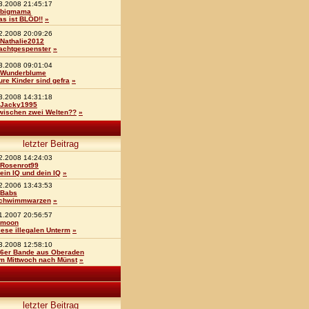
3.2008 21:45:17
bigmama
as ist BLÖD!!
»
2.2008 20:09:26
Nathalie2012
achtgespenster
»
3.2008 09:01:04
Wunderblume
ure Kinder sind gefra
»
3.2008 14:31:18
Jacky1995
wischen zwei Welten??
»
letzter Beitrag
2.2008 14:24:03
Rosenrot99
ein IQ und dein IQ
»
2.2006 13:43:53
Babs
chwimmwarzen
»
1.2007 20:56:57
moon
iese illegalen Unterm
»
3.2008 12:58:10
6er Bande aus Oberaden
m Mittwoch nach Münst
»
letzter Beitrag