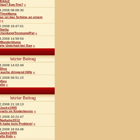
Kikki2
lltag? Ego-Trip?
»
3.2008 08:08:30
TimsMama
as ist das Schöne an einem
o
»
2.2008 16:47:01
Stella
cheidung/Trennung/Pat
»
3.2008 14:59:54
Wunderblume
ehr Unterhalt bei Gan
»
letzter Beitrag
3.2008 14:02:49
Diva
rauche dringend Hilfe
»
2.2008 08:51:15
Alex
allo
»
letzter Beitrag
2.2008 21:18:13
Jacky1995
egeln im Kinderbereic
»
2.2008 20:22:47
Nathalie2012
ch habe kein Problem!
»
3.2008 16:04:46
Jacky1995
allo Kids
»