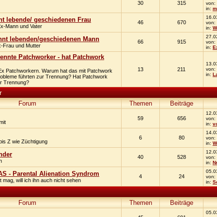
30
315
von:
in:
m
16.0
nnt lebende/ geschiedenen Frau
46
670
von:
Ex-Mann und Vater
in:
W
27.0
ennt lebenden/geschiedenen Mann
66
915
von:
x-Frau und Mutter
in:
E
rennte Patchworker - hat Patchwork
13.0
13
211
von:
Ex Patchworkern. Warum hat das mit Patchwork
in:
L
 Probleme führten zur Trennung? Hat Patchwork
er Trennung?
r
Forum
Themen
Beiträge
12.0
59
656
von:
mit
in:
v
14.0
6
80
von:
bis Z wie Züchtigung
in:
W
12.0
nder
40
528
von:
n
in:
N
05.0
S - Parental Alienation Syndrom
4
24
von:
ag, will ich ihn auch nicht sehen
in:
S
Forum
Themen
Beiträge
05.0