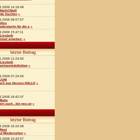
3.2008 14:18:49
MaGiCMaN
itte löschen
»
3.2008 08:07:07
Alex
oderator/in für die e
»
3.2008 15:47:11
Liesbeth
inmal angeben:
»
letzter Beitrag
1.2008 12:23:50
Liesbeth
atchworkdefinition
»
3.2008 07:24:54
JuNi
uch aus Hessen HALLO
»
3.2008 18:42:37
Babs
oin auch...bin neu un
»
letzter Beitrag
3.2008 16:24:39
Noel
uf Wiedersehen
»
3.2008 10:43:57