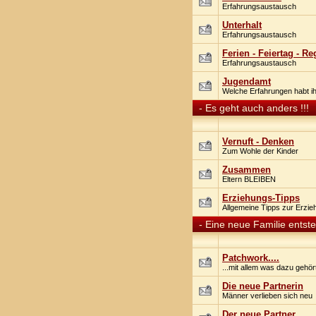
Erfahrungsaustausch
Unterhalt
Erfahrungsaustausch
Ferien - Feiertag - R
Erfahrungsaustausch
Jugendamt
Welche Erfahrungen habt i
-
Es geht auch anders !!!
Vernuft - Denken
Zum Wohle der Kinder
Zusammen
Eltern BLEIBEN
Erziehungs-Tipps
Allgemeine Tipps zur Erzie
-
Eine neue Familie entste
Patchwork....
...mit allem was dazu gehör
Die neue Partnerin
Männer verlieben sich neu
Der neue Partner