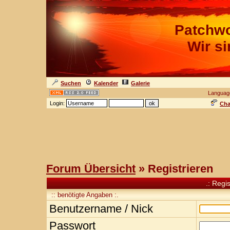
Patchwo
Wir s
Suchen
Kalender
Galerie
Languag
Login:
Cha
Forum Übersicht
» Registrieren
.: Regi
:: benötigte Angaben :.
Benutzername / Nick
Passwort