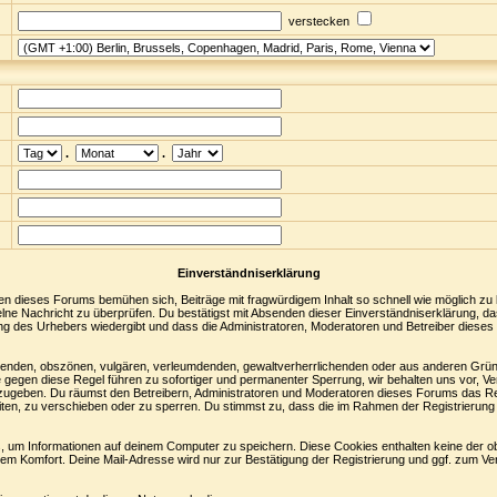
verstecken
.
.
Einverständniserklärung
en dieses Forums bemühen sich, Beiträge mit fragwürdigem Inhalt so schnell wie möglich zu
nzelne Nachricht zu überprüfen. Du bestätigst mit Absenden dieser Einverständniserklärung, da
ng des Urhebers wiedergibt und dass die Administratoren, Moderatoren und Betreiber dieses 
digenden, obszönen, vulgären, verleumdenden, gewaltverherrlichenden oder aus anderen Grün
 gegen diese Regel führen zu sofortiger und permanenter Sperrung, wir behalten uns vor, Ve
zugeben. Du räumst den Betreibern, Administratoren und Moderatoren dieses Forums das Re
ten, zu verschieben oder zu sperren. Du stimmst zu, dass die im Rahmen der Registrierung
 um Informationen auf deinem Computer zu speichern. Diese Cookies enthalten keine der 
nem Komfort. Deine Mail-Adresse wird nur zur Bestätigung der Registrierung und ggf. zum 