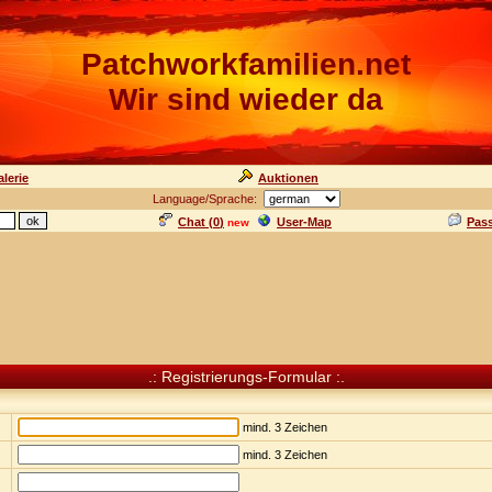
Patchworkfamilien.net
Wir sind wieder da
lerie
Auktionen
Language/Sprache:
Chat (
0
)
User-Map
Pas
new
.: Registrierungs-Formular :.
mind. 3 Zeichen
mind. 3 Zeichen