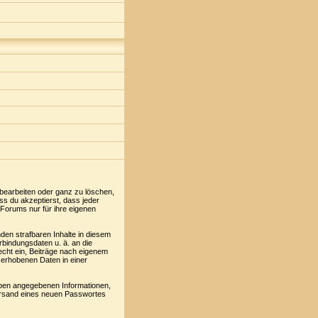
 bearbeiten oder ganz zu löschen,
ss du akzeptierst, dass jeder
Forums nur für ihre eigenen
den strafbaren Inhalte in diesem
rbindungsdaten u. ä. an die
cht ein, Beiträge nach eigenem
 erhobenen Daten in einer
oben angegebenen Informationen,
Versand eines neuen Passwortes