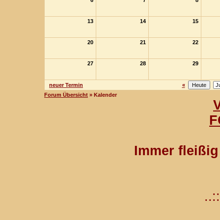
6
7
8
13
14
15
20
21
22
27
28
29
neuer Termin
«
Forum Übersicht
» Kalender
F
Immer fleißi
..::