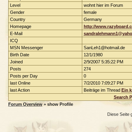
Level
wohnt hier im Forum
Gender
female
Country
Germany
Homepage
http://www.razyboard.
E-Mail
sandralehmann1@yaho
ICQ
MSN Messenger
SanLeh1@hotmail.de
Birth Date
12/1/1980
Joined
2/9/2007 5:35:22 PM
Posts
274
Posts per Day
0
last Online
7/2/2010 7:09:27 PM
last Action
Beiträge im Thread
Ein k
Search P
Forum Overview
» show Profile
Diese Seite 