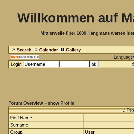
Willkommen auf M
Mittlerweile über 1000 Hangmans warten hier
Search
Calendar
Gallery
Language
Login:
Forum Overview
» show Profile
.: Pr
First Name
Surname
Group
User