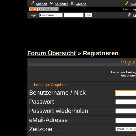
Suchen
Kalender
Galerie
Auk
Languag
Login:
Ch
Forum Übersicht
» Registrieren
.: Regis
Für einen Eintra
Ansonsten 
:: benötigte Angaben :.
Benutzername / Nick
Passwort
Passwort wiederholen
eMail-Adresse
Zeitzone