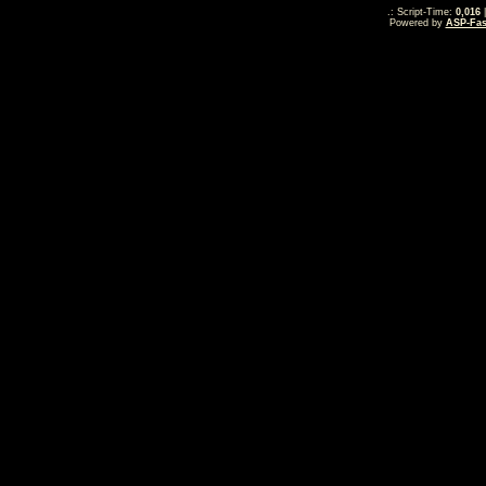
.: Script-Time:
0,016
|
Powered by
ASP-Fas