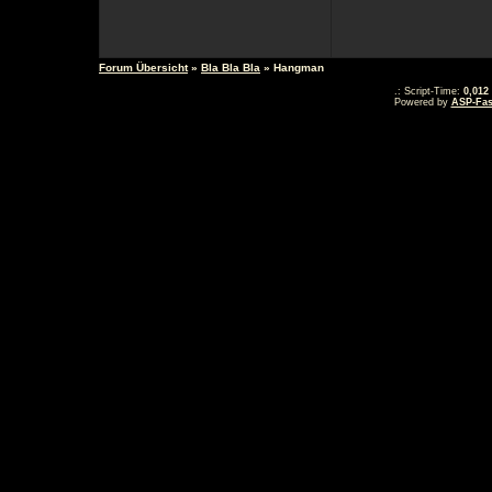
Forum Übersicht
»
Bla Bla Bla
» Hangman
.: Script-Time:
0,012
Powered by
ASP-Fas