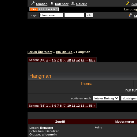
Suchen
Kalender
Galerie
Auk
Languag
Login:
Ch
Forum Übersicht
»
Bla Bla Bla
» Hangman
Seiten: (
58
)
1
..
5
6
7
8
[9]
10
11
12
13
...
58
»
Hangman
Thema
nur fü
sortieren nach
Seiten: (
58
)
1
..
5
6
7
8
[9]
10
11
12
13
...
58
»
Zugriff
Moderatoren
keine
Lesen:
Benutzer
Schreiben:
Benutzer
Gruppe:
allgemein