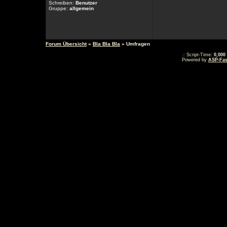
Schreiben:
Benutzer
Gruppe:
allgemein
Forum Übersicht
»
Bla Bla Bla
» Umfragen
.: Script-Time:
0,000
Powered by
ASP-Fas