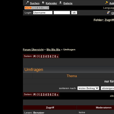
Suchen
Kalender
Galerie
Auk
Languag
Login:
Ch
Fehler: Zugrif
Forum Übersicht
»
Bla Bla Bla
» Umfragen
Seiten: (
8
) [1]
2
3
4
5
6
7
8
»
Umfragen
Thema
nur fü
sortieren nach
Seiten: (
8
) [1]
2
3
4
5
6
7
8
»
all
Zugriff
Moderatoren
keine
Lesen:
Benutzer