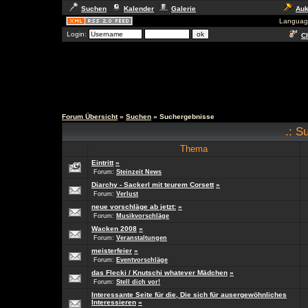
Suchen
Kalender
Galerie
Auk
Languag
Login:
Ch
Forum Übersicht
»
Suchen
» Suchergebnisse
.: S
Thema
Eintritt
»
Forum:
Steinzeit News
Diarchy - Sackerl mit teurem Corsett
»
Forum:
Verlust
neue vorschläge ab jetzt:
»
Forum:
Musikvorschläge
Wacken 2008
»
Forum:
Veranstaltungen
meisterfeier
»
Forum:
Eventvorschläge
das Flecki / Knutschi whatever Mädchen
»
Forum:
Stell dich vor!
Interessante Seite für die, Die sich für ausergewöhnliches
Interessieren
»