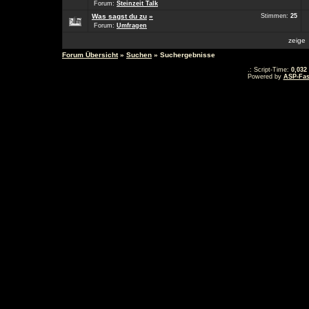
Forum:
Steinzeit Talk
Was sagst du zu
»
Stimmen:
25
Forum:
Umfragen
zeig
Forum Übersicht
»
Suchen
» Suchergebnisse
.: Script-Time:
0,032
Powered by
ASP-Fas