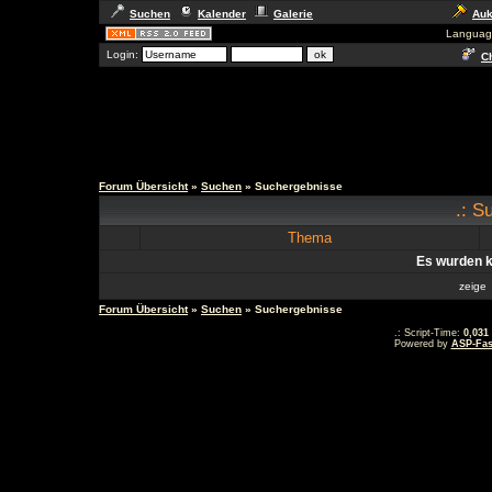
Suchen
Kalender
Galerie
Auk
Languag
Login:
Ch
Forum Übersicht
»
Suchen
» Suchergebnisse
.: S
Thema
Es wurden k
zeig
Forum Übersicht
»
Suchen
» Suchergebnisse
.: Script-Time:
0,031
Powered by
ASP-Fas