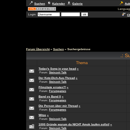
Suchen
Kalender
Galerie
Auk
Languag
Login:
Ch
Forum Übersicht
»
Suchen
» Suchergebnisse
.: S
Thema
Today's Song in your head
»
Forum:
Steinzeit Talk
Der Kotz-Dich-Aus-Thread
»
Forum:
Steinzeit Talk
Filmzitate erraten?!
»
Forum:
Forumgames
Band vs Band II
»
Forum:
Forumgames
Die Person über mir Thread
»
Forum:
Forumgames
Witze
»
Forum:
Steinzeit Talk
1000 Gründe warum du NICHT Amok laufen sollst!
»
Forum:
Steinzeit Talk