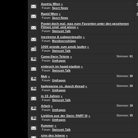
Austria Wien
»
Forum:
Sport News
Rapid Wien
»
Forum:
Sport News
Postet doch mal, was eure Favoriten unter den gesehenen
Filmen sind, und wieso
»
Forum:
Steinzeit Talk
inextremo & subwaytosally
»
Forum:
Musikvorschläge
1000 gründe zum amok laufen
»
Forum:
Steinzeit Talk
Camp-Stein Tshirts
»
Stimmen:
61
Forum:
Umfragen
einbruch im happl-stadion
»
Forum:
Steinzeit Talk
Muh
»
Stimmen:
30
Forum:
Umfragen
badewanne vs. dusch thread
»
Stimmen:
20
Forum:
Umfragen
in 10 Jahren
»
Forum:
Steinzeit Talk
Arbeit
»
Stimmen:
18
Forum:
Umfragen
Liebling aus der Stein: PART III
»
Stimmen:
35
Forum:
Umfragen
Kummer
»
Forum:
Steinzeit Talk
sinn des lebens
»