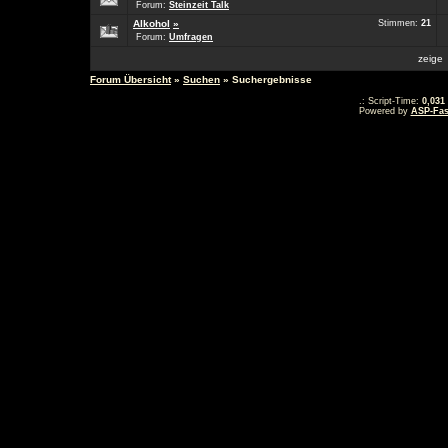
Forum:
Steinzeit Talk
Alkohol
»
Stimmen:
21
Forum:
Umfragen
zeig
Forum Übersicht
»
Suchen
» Suchergebnisse
.: Script-Time:
0,031
Powered by
ASP-Fas