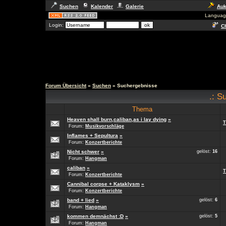
Suchen
Kalender
Galerie
Auk
Languag
Login:
Ch
Forum Übersicht
»
Suchen
» Suchergebnisse
.: S
Thema
Heaven shall burn,caliban,as i lay dying
»
T
Forum:
Musikvorschläge
Inflames + Sepultura
»
Forum:
Konzertberichte
Nicht schwer
»
gelöst:
16
Forum:
Hangman
caliban
»
T
Forum:
Konzertberichte
Cannibal corpse + Kataklysm
»
Forum:
Konzertberichte
band + lied
»
gelöst:
6
Forum:
Hangman
kommen demnächst :D
»
gelöst:
5
Forum:
Hangman