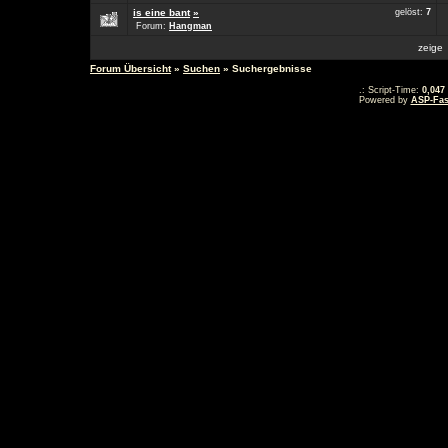
is eine bant
»
gelöst:
7
Forum:
Hangman
zeig
Forum Übersicht
»
Suchen
» Suchergebnisse
.: Script-Time:
0,047
Powered by
ASP-Fas