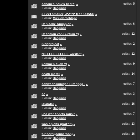
schönes neues lied =)
»
gelöst:
5
Forum:
Hangman
3 Feet smaller, J*A*N* feat. UDSSR
»
Forum:
Musikvorschläge
Dänische Knüppler
»
gelöst:
6
Forum:
Hangman
Definition von Burzum =)
»
gelöst:
12
Forum:
Hangman
Sideproject
»
gelöst:
2
Forum:
Hangman
NIEEEEEEEEEEE wieda!!!
»
gelöst:
12
Forum:
Hangman
kommen auch =)
»
gelöst:
9
Forum:
Hangman
death metall
»
gelöst:
14
Forum:
Hangman
schwachsinniger Film *ggg+
»
gelöst:
7
Forum:
Hangman
so
»
gelöst:
3
Forum:
Hangman
lalalalal
»
gelöst:
16
Forum:
Hangman
und wer findets raus?
»
gelöst:
7
Forum:
Hangman
was spielts grad??ß
»
gelöst:
13
Forum:
Hangman
für berni(donnerson)
»
gelöst:
16
Forum:
Hangman