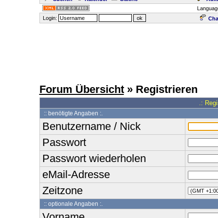
Languag
Login:
Cha
Forum Übersicht
» Registrieren
.: Reg
:: benötigte Angaben :.
Benutzername / Nick
Passwort
Passwort wiederholen
eMail-Adresse
Zeitzone
:: optionale Angaben :.
Vorname