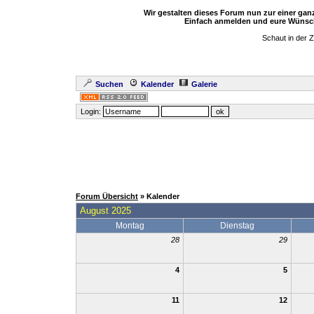
Wir gestalten dieses Forum nun zur einer ga
Einfach anmelden und eure Wünsch
Schaut in der 
Suchen
Kalender
Galerie
Login:
Forum Übersicht
» Kalender
August 2025
Montag
Dienstag
28
29
4
5
11
12