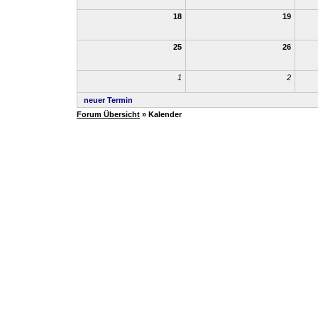
18
19
25
26
1
2
neuer Termin
Forum Übersicht
» Kalender