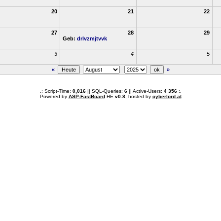
20
21
22
27
28
29
Geb:
drlvzmjtvvk
3
4
5
«
»
.: Script-Time:
0,016
|| SQL-Queries:
6
|| Active-Users:
4 356
:.
Powered by
ASP-FastBoard
HE
v0.8
, hosted by
cyberlord.at