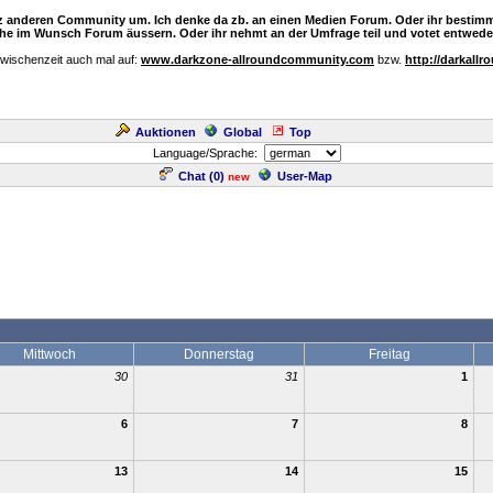
nz anderen Community um. Ich denke da zb. an einen Medien Forum. Oder ihr bestimm
e im Wunsch Forum äussern. Oder ihr nehmt an der Umfrage teil und votet entweder
Zwischenzeit auch mal auf:
www.darkzone-allroundcommunity.com
bzw.
http://darkallr
Auktionen
Global
Top
Language/Sprache:
Chat (
0
)
User-Map
new
Mittwoch
Donnerstag
Freitag
30
31
1
6
7
8
13
14
15