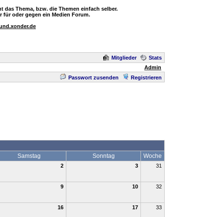
t das Thema, bzw. die Themen einfach selber.
 für oder gegen ein Medien Forum.
ound.xonder.de
Mitglieder
Stats
Admin
Passwort zusenden
Registrieren
Samstag
Sonntag
Woche
2
3
31
9
10
32
16
17
33