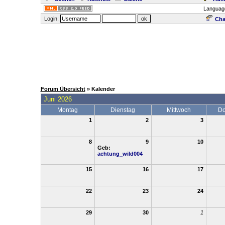
Languag
Login:
Cha
Forum Übersicht
» Kalender
Juni 2026
Montag
Dienstag
Mittwoch
Do
1
2
3
8
9
10
Geb:
achtung_wild004
15
16
17
22
23
24
29
30
1