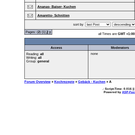
Ananas- Baiser- Kuchen
Amaretto- Schnitten
sort by
Pages: (
2
) [1]
2
»
all Times are
GMT +1:00
Access
Moderators
none
Reading:
all
Writing:
all
Group:
general
Forum Overview
»
Kochrezepte
»
Gebäck - Kuchen
» A
.: Script-Time:
0.016
||
Powered by
ASP-Fas