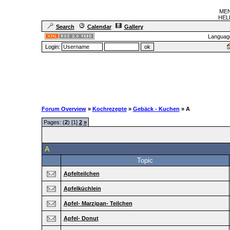
MEN
HELF
Search
Calendar
Gallery
Languag
Login:
Forum Overview
»
Kochrezepte
»
Gebäck - Kuchen
» A
Pages: (
2
) [1]
2
»
A
Topic
Apfelteilchen
Apfelküchlein
Apfel- Marzipan- Teilchen
Apfel- Donut