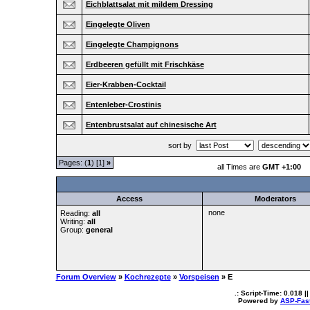
Eichblattsalat mit mildem Dressing
Eingelegte Oliven
Eingelegte Champignons
Erdbeeren gefüllt mit Frischkäse
Eier-Krabben-Cocktail
Entenleber-Crostinis
Entenbrustsalat auf chinesische Art
sort by
Pages: (
1
) [1]
»
all Times are
GMT +1:00
Access
Moderators
none
Reading:
all
Writing:
all
Group:
general
Forum Overview
»
Kochrezepte
»
Vorspeisen
» E
.: Script-Time:
0.018
||
Powered by
ASP-Fas