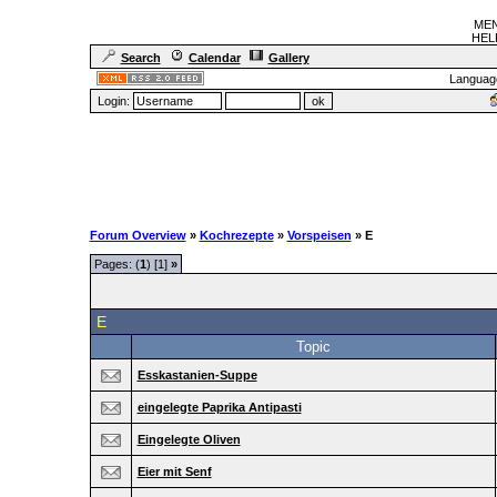
MEN
HELF
Search
Calendar
Gallery
Languag
Login:
Forum Overview
»
Kochrezepte
»
Vorspeisen
» E
Pages: (
1
) [1]
»
E
Topic
Esskastanien-Suppe
eingelegte Paprika Antipasti
Eingelegte Oliven
Eier mit Senf