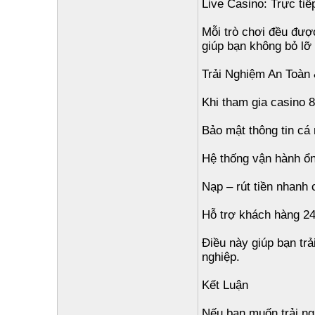
Live Casino: Trực tiế
Mỗi trò chơi đều được
giúp bạn không bỏ lỡ 
Trải Nghiệm An Toàn
Khi tham gia casino 
Bảo mật thông tin cá 
Hệ thống vận hành ổn
Nạp – rút tiền nhanh c
Hỗ trợ khách hàng 24
Điều này giúp bạn tr
nghiệp.
Kết Luận
Nếu bạn muốn trải ngh