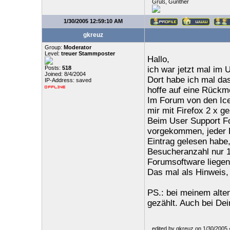
Gruß, Günther
1/30/2005 12:59:10 AM
gkreuz
Group:
Moderator
Level:
treuer Stammposter
Hallo,
Posts:
518
ich war jetzt mal im 
Joined: 8/4/2004
Dort habe ich mal da
IP-Address: saved
hoffe auf eine Rückm
Im Forum von den Ice
mir mit Firefox 2 x g
Beim User Support Fo
vorgekommen, jeder B
Eintrag gelesen habe
Besucheranzahl nur 1
Forumsoftware liegen
Das mal als Hinweis, k
PS.: bei meinem alten
gezählt. Auch bei De
edited by gkreuz on 1/30/2005