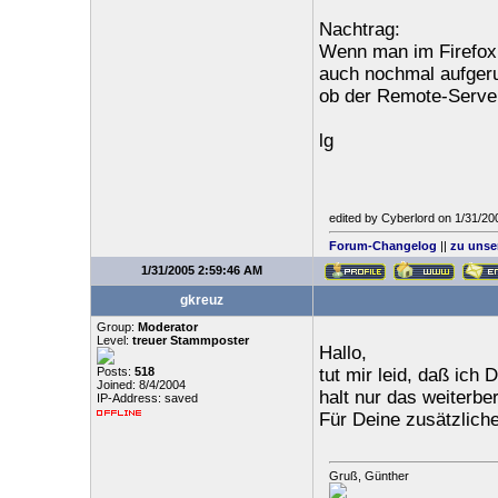
Nachtrag:
Wenn man im Firefox a
auch nochmal aufgeru
ob der Remote-Server 
lg
edited by Cyberlord on 1/31/2
Forum-Changelog
||
zu unse
1/31/2005 2:59:46 AM
gkreuz
Group:
Moderator
Level:
treuer Stammposter
Hallo,
Posts:
518
tut mir leid, daß ich
Joined: 8/4/2004
halt nur das weiterber
IP-Address: saved
Für Deine zusätzliche
Gruß, Günther