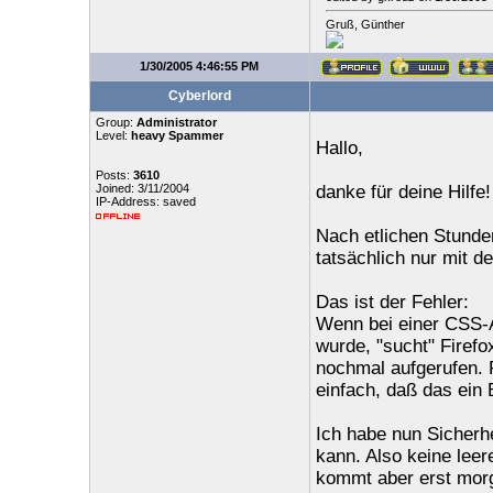
Gruß, Günther
1/30/2005 4:46:55 PM
Cyberlord
Group:
Administrator
Level:
heavy Spammer
Hallo,
Posts:
3610
Joined: 3/11/2004
danke für deine Hilfe!
IP-Address: saved
Nach etlichen Stunde
tatsächlich nur mit d
Das ist der Fehler:
Wenn bei einer CSS-A
wurde, "sucht" Firefo
nochmal aufgerufen. F
einfach, daß das ein 
Ich habe nun Sicherh
kann. Also keine lee
kommt aber erst mor