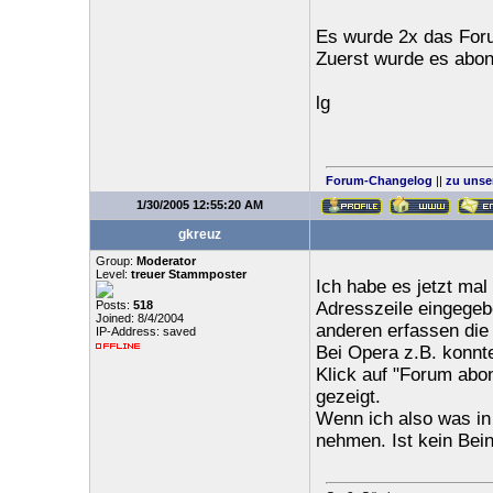
Es wurde 2x das Foru
Zuerst wurde es abon
lg
Forum-Changelog
||
zu unse
1/30/2005 12:55:20 AM
gkreuz
Group:
Moderator
Level:
treuer Stammposter
Ich habe es jetzt mal
Posts:
518
Adresszeile eingegebe
Joined: 8/4/2004
anderen erfassen die
IP-Address: saved
Bei Opera z.B. konnt
Klick auf "Forum abo
gezeigt.
Wenn ich also was in 
nehmen. Ist kein Bei