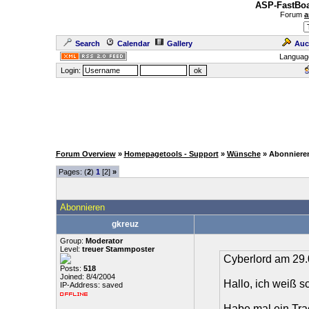
ASP-FastBoa
Forum
a
Search
Calendar
Gallery
Auc
Languag
Login:
Forum Overview
»
Homepagetools - Support
»
Wünsche
» Abonniere
Pages: (
2
)
1
[2]
»
Abonnieren
gkreuz
Group:
Moderator
Level:
treuer Stammposter
Cyberlord am 29.
Posts:
518
Joined: 8/4/2004
Hallo, ich weiß s
IP-Address: saved
Habe mal ein Tra