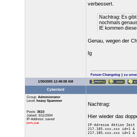
verbessert.
Nachtrag: Es gibt
nochmals genauso
IE kommen diese 
Genau, wegen der Ch
lg
Forum-Changelog
||
zu unse
1/30/2005 12:48:08 AM
Cyberlord
Group:
Administrator
Level:
heavy Spammer
Nachtrag:
Posts:
3610
Joined: 3/11/2004
Hier wieder das doppe
IP-Address: saved
IP-Adresse Aktion Zeit 
217.185.xxx.xxx id=1 & 
217.185.xxx.xxx id=1 & 