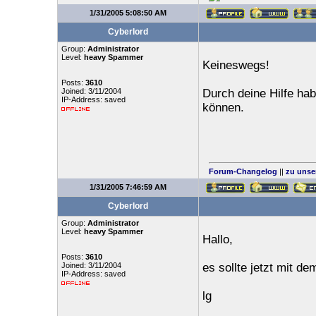
1/31/2005 5:08:50 AM
Cyberlord
Group:
Administrator
Level:
heavy Spammer
Keineswegs!
Posts:
3610
Joined: 3/11/2004
Durch deine Hilfe ha
IP-Address: saved
können.
Forum-Changelog
||
zu unse
1/31/2005 7:46:59 AM
Cyberlord
Group:
Administrator
Level:
heavy Spammer
Hallo,
Posts:
3610
Joined: 3/11/2004
es sollte jetzt mit d
IP-Address: saved
lg