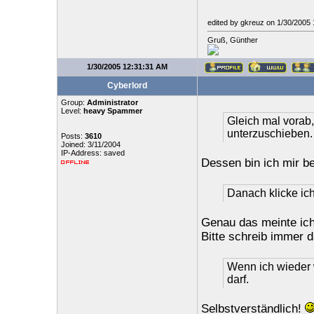
edited by gkreuz on 1/30/2005
Gruß, Günther
1/30/2005 12:31:31 AM
Cyberlord
Group:
Administrator
Level:
heavy Spammer
Gleich mal vorab,
unterzuschieben.
Posts:
3610
Joined: 3/11/2004
IP-Address: saved
Dessen bin ich mir b
Danach klicke ich
Genau das meinte ich
Bitte schreib immer d
Wenn ich wieder w
darf.
Selbstverständlich!