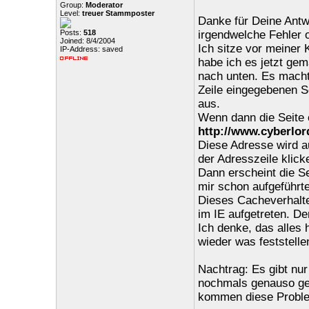
Group:
Moderator
Level:
treuer Stammposter
Danke für Deine Antwo
Posts:
518
irgendwelche Fehler 
Joined: 8/4/2004
Ich sitze vor meiner K
IP-Address: saved
habe ich es jetzt gem
nach unten. Es macht 
Zeile eingegebenen Se
aus.
Wenn dann die Seite e
http://www.cyberlor
Diese Adresse wird au
der Adresszeile klick
Dann erscheint die Se
mir schon aufgeführte
Dieses Cacheverhalte
im IE aufgetreten. De
Ich denke, das alles
wieder was feststellen
Nachtrag: Es gibt nu
nochmals genauso gem
kommen diese Proble