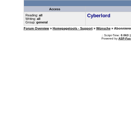
Access
Cyberlord
Reading:
all
Writing:
all
Group:
general
Forum Overview
»
Homepagetools - Support
»
Wünsche
» Abonniere
.: Script-Time:
0.063
|
Powered by
ASP-Fas