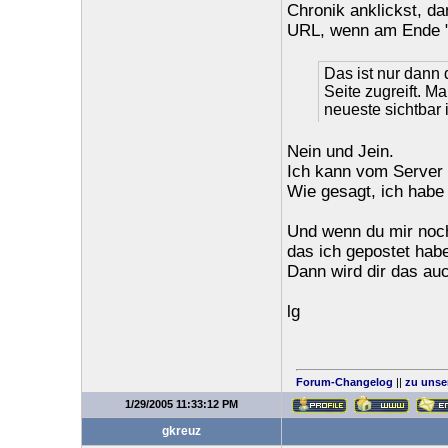
Chronik anklickst, d
URL, wenn am Ende "
Das ist nur dann 
Seite zugreift. M
neueste sichtbar i
Nein und Jein.
Ich kann vom Server 
Wie gesagt, ich habe d
Und wenn du mir noch
das ich gepostet hab
Dann wird dir das auc
lg
Forum-Changelog
||
zu unse
1/29/2005 11:33:12 PM
gkreuz