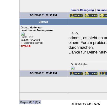
Forum-Changelog
||
zu unse
1/31/2005 11:32:33 PM
gkreuz
Group:
Moderator
Level:
treuer Stammposter
Hallo,
Posts:
518
stimmt, es sieht so au
Joined: 8/4/2004
einem Forum probiert
IP-Address: saved
durchmachen.
Danke für Deine Müh
Gruß, Günther
1/31/2005 11:37:46 PM
Pages: (
2
)
1
[2]
»
all Times are
GMT +1:00