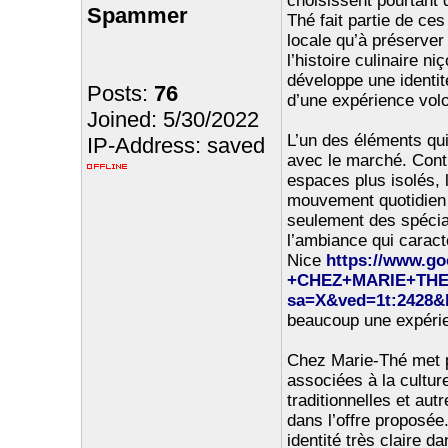
choisissent pourtant 
Spammer
Thé fait partie de ce
locale qu’à préserver
l’histoire culinaire n
développe une identit
Posts:
76
d’une expérience vol
Joined: 5/30/2022
L’un des éléments qui
IP-Address: saved
avec le marché. Cont
espaces plus isolés, 
mouvement quotidien 
seulement des spécial
l’ambiance qui caract
Nice
https://www.g
+CHEZ+MARIE+THE/d
sa=X&ved=1t:2428&
beaucoup une expérien
Chez Marie-Thé met p
associées à la cultur
traditionnelles et au
dans l’offre proposée
identité très claire 