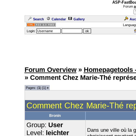
ASP-FastBoa
Forum
a
Search
Calendar
Gallery
Auc
Languag
Login:
Forum Overview
»
Homepagetools -
» Comment Chez Marie-Thé représen
Pages: (
1
) [1]
»
Comment Chez Marie-Thé repr
Bronin
Group:
User
Dans une ville où la
Level:
leichter