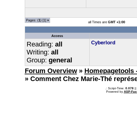
Pages: (
1
) [1]
»
all Times are
GMT +1:00
Access
Cyberlord
Reading:
all
Writing:
all
Group:
general
Forum Overview
»
Homepagetools -
» Comment Chez Marie-Thé représen
.: Script-Time:
0.078
||
Powered by
ASP-Fas