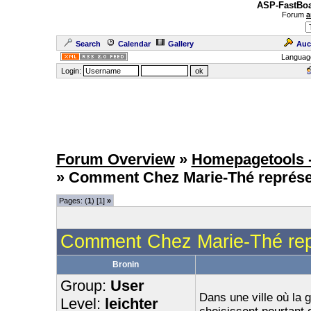
ASP-FastBoa
Forum
a
Search
Calendar
Gallery
Auc
Languag
Login:
Forum Overview
»
Homepagetools -
» Comment Chez Marie-Thé représen
Pages: (
1
) [1]
»
Comment Chez Marie-Thé repr
Bronin
Group:
User
Dans une ville où la
Level:
leichter