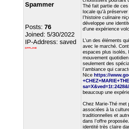
choisissent pourtant 
Spammer
Thé fait partie de ce
locale qu’à préserver
l’histoire culinaire n
développe une identit
Posts:
76
d’une expérience vol
Joined: 5/30/2022
L’un des éléments qui
IP-Address: saved
avec le marché. Cont
espaces plus isolés, 
mouvement quotidien 
seulement des spécial
l’ambiance qui caract
Nice
https://www.g
+CHEZ+MARIE+THE/d
sa=X&ved=1t:2428&
beaucoup une expérien
Chez Marie-Thé met p
associées à la cultur
traditionnelles et au
dans l’offre proposée
identité très claire 