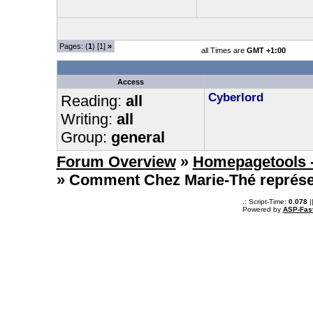
Pages: (
1
) [1]
»
all Times are
GMT +1:00
Access
Cyberlord
Reading:
all
Writing:
all
Group:
general
Forum Overview
»
Homepagetools -
» Comment Chez Marie-Thé représen
.: Script-Time:
0.078
|
Powered by
ASP-Fas