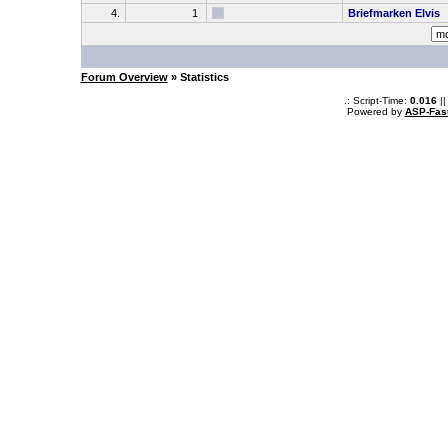
4.
1
Briefmarken Elvis
Forum Overview
» Statistics
.: Script-Time:
0.016
||
Powered by
ASP-Fas