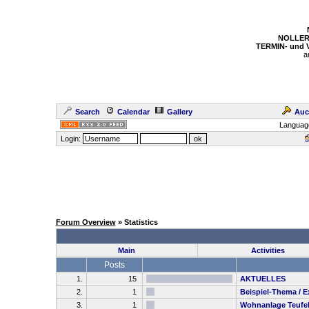
NOLLER
TERMIN- und
a
Search
Calendar
Gallery
Auc
Languag
Login:
Forum Overview
» Statistics
Main
Activities
Posts
1.
15
AKTUELLES
2.
1
Beispiel-Thema / 
3.
1
Wohnanlage Teufe