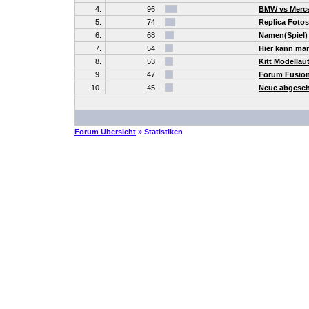
4.
96
BMW vs Merc
5.
74
Replica Foto
6.
68
Namen(Spiel)
7.
54
Hier kann ma
8.
53
Kitt Modellau
9.
47
Forum Fusio
10.
45
Neue abgesch
Forum Übersicht
» Statistiken