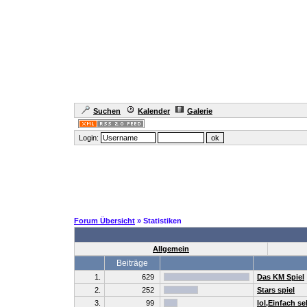
Suchen
Kalender
Galerie
Login:
Forum Übersicht
» Statistiken
Allgemein
Beiträge
1.
629
Das KM Spiel
2.
252
Stars spiel
3.
99
lol,Einfach se