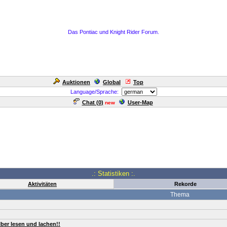
Das Pontiac und Knight Rider Forum.
Auktionen
Global
Top
Language/Sprache:
Chat (
0
)
User-Map
new
.: Statistiken :.
Aktivitäten
Rekorde
Thema
lber lesen und lachen!!