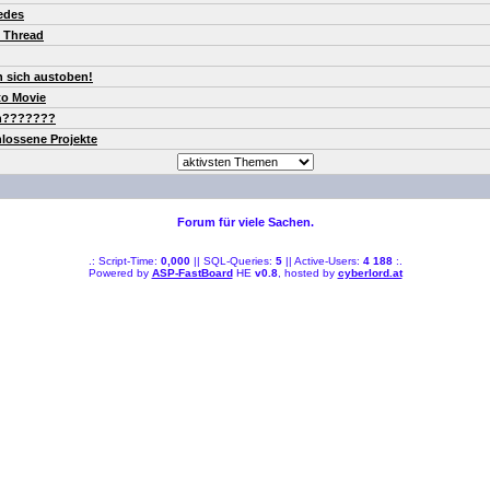
edes
s Thread
n sich austoben!
to Movie
n???????
lossene Projekte
Forum für viele Sachen.
.: Script-Time:
0,000
|| SQL-Queries:
5
|| Active-Users:
4 188
:.
Powered by
ASP-FastBoard
HE
v0.8
, hosted by
cyberlord.at