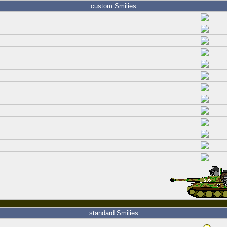
.: custom Smilies :.
.: standard Smilies :.