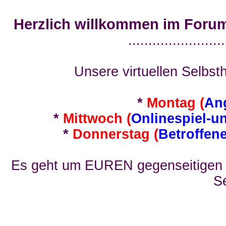
Herzlich willkommen im Foru
........................
Unsere virtuellen Selbsth
*
Montag (
An
*
Mittwoch (
Onlinespiel-u
*
Donnerstag (
Betroffen
Es geht um EUREN gegenseitigen E
Se