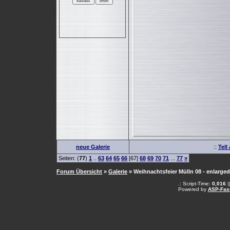
neue Galerie
::
Tell
Seiten: (
77
)
1
..
63
64
65
66
[67]
68
69
70
71
...
77
»
Forum Übersicht
»
Galerie
» Weihnachtsfeier Mülln 08 - enlarged
.: Script-Time:
0,016
|
Powered by
ASP-Fas