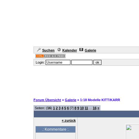
Suchen
Kalender
Galerie
Login:
Forum Übersicht
»
Galerie
» 1:18 Modelle KITT/KARR
Seiten: (
16
)
1
2
3
4
5
6
[7]
8
9
10
11
...
16
»
« zurück
.: Kommentare :.