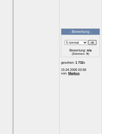
.: Bewertung :.
Bewertung:
n/a
(Stimmen:
0
)
gesehen:
1 732
x
15.04.2006 03:58
von:
Markus