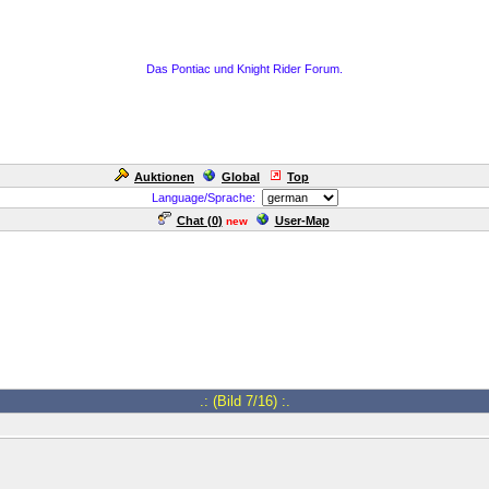
Das Pontiac und Knight Rider Forum.
Auktionen
Global
Top
Language/Sprache:
Chat (
0
)
User-Map
new
.: (Bild 7/16) :.