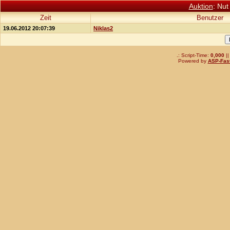
Auktion
: Nut
Zeit
Benutzer
19.06.2012 20:07:39
Niklas2
.: Script-Time:
0,000
||
Powered by
ASP-Fas