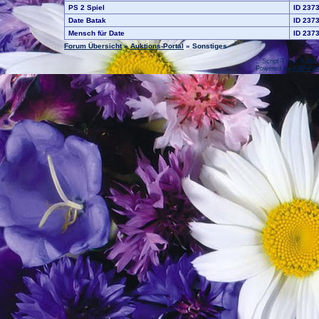
PS 2 Spiel
ID 237
Date Batak
ID 237
Mensch für Date
ID 237
Forum Übersicht
»
Auktions-Portal
» Sonstiges
.: Script-Time:
0,016
Powered by
ASP-Fas