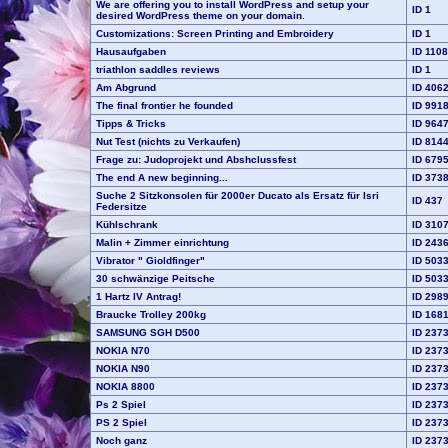
We are offering you to install WordPress and setup your
ID 1
desired WordPress theme on your domain.
Customizations: Screen Printing and Embroidery
ID 1
Hausaufgaben
ID 110
triathlon saddles reviews
ID 1
Am Abgrund
ID 406
The final frontier he founded
ID 991
Tipps & Tricks
ID 964
Nut Test (nichts zu Verkaufen)
ID 814
Frage zu: Judoprojekt und Abshclussfest
ID 679
The end A new beginning...
ID 373
Suche 2 Sitzkonsolen für 2000er Ducato als Ersatz für Isri
ID 437
Federsitze
Kühlschrank
ID 310
Malin + Zimmer einrichtung
ID 243
Vibrator " Gioldfinger"
ID 503
30 schwänzige Peitsche
ID 503
1 Hartz IV Antrag!
ID 298
Braucke Trolley 200kg
ID 168
SAMSUNG SGH D500
ID 237
NOKIA N70
ID 237
NOKIA N90
ID 237
NOKIA 8800
ID 237
Ps 2 Spiel
ID 237
PS 2 Spiel
ID 237
Noch ganz
ID 237