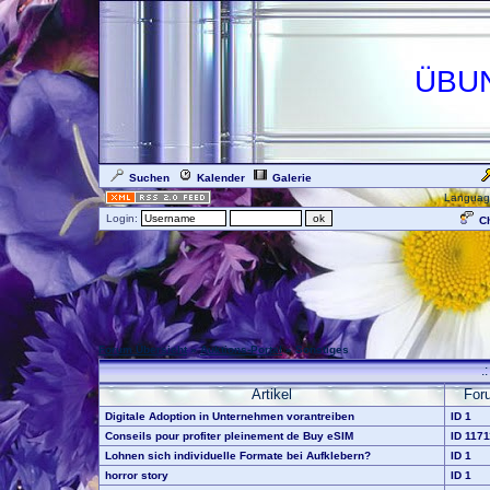
ÜBU
Suchen
Kalender
Galerie
Languag
Login:
Ch
Forum Übersicht
»
Auktions-Portal
» Sonstiges
.
Artikel
For
Digitale Adoption in Unternehmen vorantreiben
ID 1
Conseils pour profiter pleinement de Buy eSIM
ID 1171
Lohnen sich individuelle Formate bei Aufklebern?
ID 1
horror story
ID 1